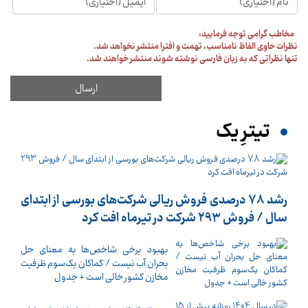
مخاطب گرامی توجه فرمایید:
نظرات حاوی الفاظ نامناسب، تهمت و افترا منتشر نخواهد شد.
تنها نظراتی که به زبان فارسی نوشته شوند منتشر خواهند شد.
تیترِ یک
رشد 78 درصدی فروش ریالی شرکت‌های بورسی از ابتدای
سال / فروش 293 شرکت در تیرماه افت کرد
بهبود برخی شاخص‌ها به معنای حل
بحران آب نیست / کماکان یک‌سوم ظرفیت
مخازن کشور خالی است + جدول