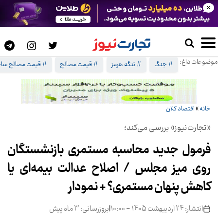
×
موضوعات داغ:
# جنگ
# تنگه هرمز
# قیمت مصالح
# قیمت مصالح ساخ
خانه
»
اقتصاد کلان
«تجارت‌نیوز» بررسی می‌کند؛
فرمول جدید محاسبه مستمری بازنشستگان
روی میز مجلس / اصلاح عدالت بیمه‌ای یا
کاهش پنهان مستمری؟ + نمودار
انتشار: 24 اردیبهشت 1405 - 10:00
|
بروزرسانی: 3 ماه پیش