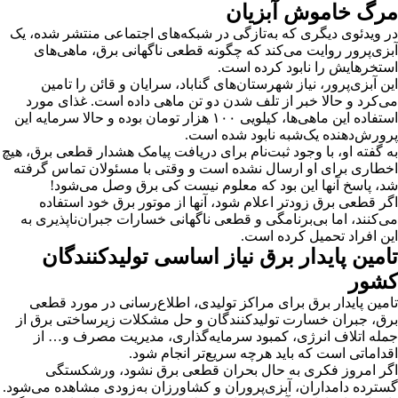
مرگ خاموش آبزیان
در ویدئوی دیگری که به‌تازگی در شبکه‌های اجتماعی منتشر شده، یک
آبزی‌پرور روایت می‌کند که چگونه قطعی ناگهانی برق، ماهی‌های
استخرهایش را نابود کرده است.
این آبزی‌پرور، نیاز شهرستان‌های گناباد، سرایان و قائن را تامین
می‌کرد و حالا خبر از تلف شدن دو تن ماهی داده است. غذای مورد
استفاده این ماهی‌ها، کیلویی ۱۰۰ هزار تومان بوده و حالا سرمایه این
پرورش‌دهنده یک‌شبه نابود شده است.
به گفته او، با وجود ثبت‌نام برای دریافت پیامک هشدار قطعی برق، هیچ
اخطاری برای او ارسال نشده است و وقتی با مسئولان تماس گرفته
شد، پاسخ آنها این بود که معلوم نیست کی برق وصل می‌شود!
اگر قطعی برق زودتر اعلام شود، آنها از موتور برق خود استفاده
می‌کنند، اما بی‌برنامگی و قطعی ناگهانی خسارات جبران‌ناپذیری به
این افراد تحمیل کرده است.
تامین پایدار برق نیاز اساسی تولیدکنندگان
کشور
تامین پایدار برق برای مراکز تولیدی، اطلاع‌رسانی در مورد قطعی
برق، جبران خسارت تولیدکنندگان و حل مشکلات زیرساختی برق از
جمله اتلاف انرژی، کمبود سرمایه‌گذاری، مدیریت مصرف و… از
اقداماتی است که باید هرچه سریع‌تر انجام شود.
اگر امروز فکری به حال بحران قطعی برق نشود، ورشکستگی
گسترده دامداران، آبزی‌پروران و کشاورزان به‌زودی مشاهده می‌شود.