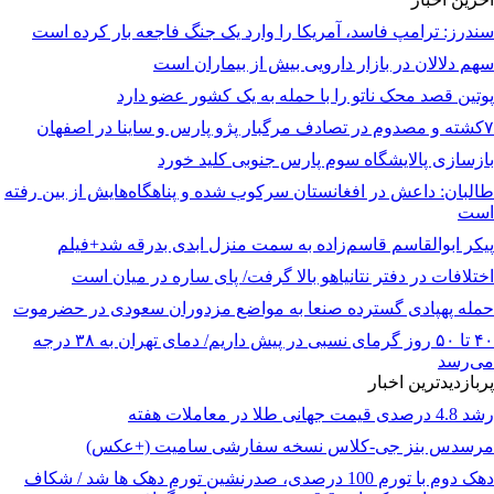
سندرز: ترامپ فاسد، آمریکا را وارد یک جنگ فاجعه بار کرده است
سهم دلالان در بازار دارویی بیش از بیماران است
پوتین قصد محک ناتو را با حمله به یک کشور عضو دارد
۷کشته و مصدوم در تصادف مرگبار پژو پارس و ساینا در اصفهان
بازسازی پالایشگاه سوم پارس جنوبی کلید خورد
طالبان: داعش در افغانستان سرکوب شده و پناهگاه‌هایش از بین رفته
است
پیکر ابوالقاسم قاسم‌زاده به سمت منزل ابدی بدرقه شد+فیلم
اختلافات در دفتر نتانیاهو بالا گرفت/ پای ساره در میان است
حمله پهپادی گسترده صنعا به مواضع مزدوران سعودی در حضرموت
۴۰ تا ۵۰ روز گرمای نسبی در پیش داریم/ دمای تهران به ۳۸ درجه
می‌رسد
پربازدیدترین اخبار
رشد 4.8 درصدی قیمت جهانی طلا در معاملات هفته
مرسدس بنز جی-کلاس نسخه سفارشی سامیت (+عکس)
دهک دوم با تورم 100 درصدی، صدرنشین تورم دهک ها شد / شکاف