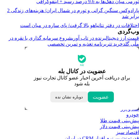
تورمی میان دهک‌ها به 9.6 درصد رسید + اینفوگرافی
پارادوکس سنگین گرانی و تورم در شمال ایران/ هزینه‌های زندگی 2
برابر ‌شد
اختلافات در دفتر نتانیاهو بالا گرفت/ پای ساره در میان است
وب‌گردی
قیمت ارز دیجیتال
برنده در تاب آوری
شروع سرمایه گذاری با نقره در
ملّی گلد
خرید تتر
برنامه تغذیه و تمرین تخصصی
جدیدترین قیمت‌ها
قیمت طلا
قیمت دلار
قیمت سکه امامی
عضویت در کانال بله
قیمت یورو
برای دریافت آخرین اخبار عضو کانال تجارت نیوز
قیمت درهم امارات
بله شود
ابزار تبدیل نرخ ارز
خبرهای مهم
لحظه تحویل سال
عضویت
دوباره نشان نده
داغ‌ترین‌های اقتصادی
طلا و ارز
خودرو
پیش‌بینی قیمت طلا
پیش‌بینی قیمت دلار
اقتصاد سبز
قدرتمندترین نرم‌ افزار CRM در ایران