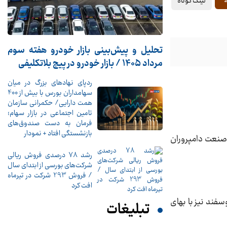
لینک کوتاه
ا
تحلیل و پیش‌بینی بازار خودرو هفته سوم
مرداد 1405 / بازار خودرو در پیچ بلاتکلیفی
ردپای نهادهای بزرگ در میان
سهامداران بورس با بیش از 400
همت دارایی/ حکمرانی سازمان
تامین اجتماعی در بازار سهام؛
فرمان به دست صندوق‌های
بازنشستگی افتاد + نمودار
یه سراسری صنعت دامپروران
رشد 78 درصدی فروش ریالی
شرکت‌های بورسی از ابتدای سال
/ فروش 293 شرکت در تیرماه
افت کرد
ن کمترین قیمت گوسفند نیز با بهای
تبلیغات