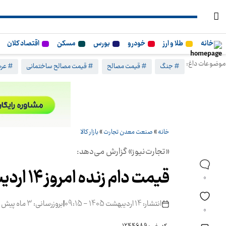
خانه
طلا و ارز
خودرو
بورس
مسکن
اقتصاد کلان
موضوعات داغ:
# جنگ
# قیمت مصالح
# قیمت مصالح ساختمانی
# عرب
خانه
»
صنعت معدن تجارت
»
بازار کالا
«تجارت‌نیوز» گزارش می‌دهد:
قیمت دام زنده امروز ۱۴ اردیبهشت ۱۴۰۵ + جدول
0
انتشار: 14 اردیبهشت 1405 - 09:15
|
بروزرسانی: 3 ماه پیش
0