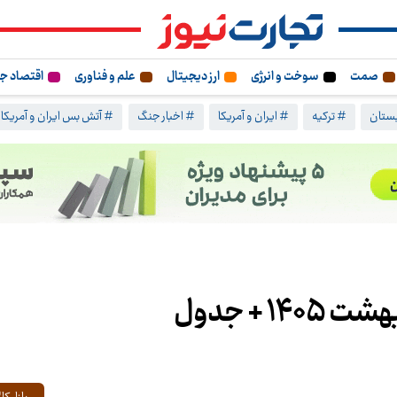
صمت
سوخت و انرژی
ارز دیجیتال
علم و فناوری
اقتصاد ج
ستان
# ترکیه
# ایران و آمریکا
# اخبار جنگ
# آتش بس ایران و آمریکا