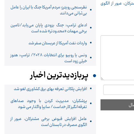
ان، عبور از الگوی
نظرسنجی رویترز: مردم آمریکا جنگ با ایران را عامل
بی‌ثباتی می‌دانند
ادعای ترامپ: جنگ بزودی پایان می‌یابد/تامین
برخی مهمات «محدودتر» شده است
واردات نفت آمریکا از عربستان صفر شد
ونس یا روبیو برای انتخابات ۲۰۲۸/ ترامپ: هنوز
خیلی زود است
پربازدیدترین اخبار
افزایش پلکانی تعرفه بهای برق کشاورزی لغو شد
پزشکیان: مدیریت کردن با وجود صداهای
تفرقه‌انگیز کار خداست/ سایپا واگذار می شود
عامل افزایش قبوض برخی مشترکان، عبور از
الگوی مصرف در تابستان است