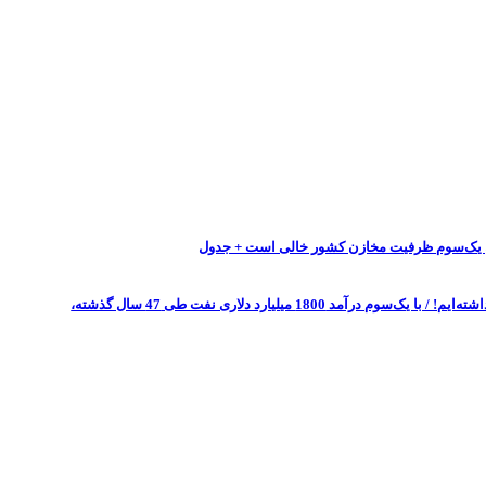
ان یک‌سوم ظرفیت مخازن کشور خالی است + جدول
در سال 1404 روزانه بیش از 15 هزار میلیارد تومان خلق پول داشته‌ایم! / با یک‌سوم درآمد 1800 میلیارد دلاری نفت طی 47 سال گذشته،