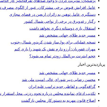
پزشکیان: مدیریت کردن با وجود صداهای تفرقه‌انگیز کار خداست
عامل افزایش قبوض برخی مشترکان، عبور از الگوی مصرف در
دستگیری عامل توهین به زائران اربعین در فضای مجازی
رگبار رعدوبرق در برخی از نواحی شمال کشور
استقلال بازی دوستانه دیگری نخواهد داشت
مسیر جدید طلای جهانی مشخص شد
نسخه عملیاتی برای پول‌ساز شدن کریدور شمال–جنوب
مهران غفوریان: آرزو دارم نقش یک شهید را بازی کنم
حجم اینترنت بین‌الملل زودتر تمام می‌شود؟
پربازدیدترین اخبار
مسیر جدید طلای جهانی مشخص شد
محسن رضایی دبیر شورای عالی امنیت ملی شد
گزافه‌گویی و لفاظی جدید ترامپ علیه ایران
تکذیب ادعای نماینده مجلس درباره نحوه ردزنی محل استقرار شه
اصلاح قانون مهریه به دستورکار مجلس بازگشت