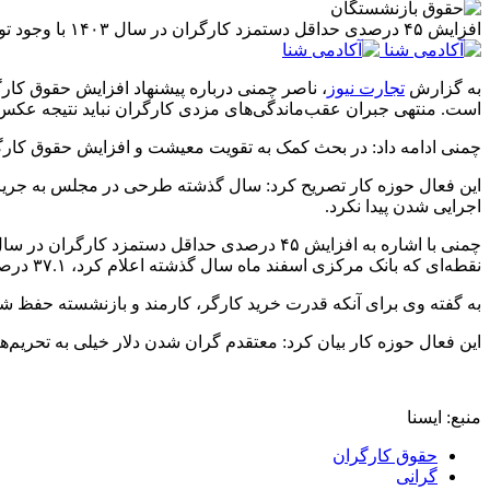
افزایش ۴۵ درصدی حداقل دستمزد کارگران در سال ۱۴۰۳ با وجود تورم ۳۷.۱ درصدی، تنها ۸ درصد بالاتر از تورم است و نتوانسته به بهبود قدرت خرید کارگران کمک شایانی کند.
به گزارش
تجارت نیوز
، ناصر چمنی درباره پیشنهاد افزایش حقوق کار
است. منتهی جبران عقب‌ماندگی‌های مزدی کارگران نباید نتیجه عکس 
چمنی ادامه داد: در بحث کمک به تقویت معیشت و افزایش حقوق کارگران دیدیم که طرح اصلاح ماده ۴۱ قانون کار
اجرایی شدن پیدا نکرد.
نقطه‌ای که بانک مرکزی اسفند ماه سال گذشته اعلام کرد، ۳۷.۱ درصد بود. بنابراین می‌توان گفت که حدود ۸ درصد اضافه‌تر حقوق داده‌اند که این رقم نسبت به تورم رقم بالایی محسوب نمی‌شود.
به گفته وی برای آنکه قدرت خرید کارگر، کارمند و بازنشسته حفظ شود بای
این فعال حوزه کار بیان کرد: معتقدم گران شدن دلار خیلی به تحریم‌ها و سیاست‌های خارجی
منبع: ایسنا
حقوق کارگران
گرانی