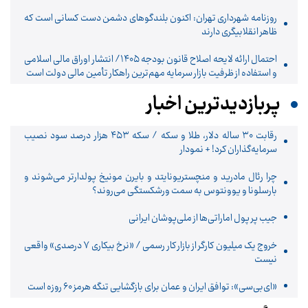
روزنامه شهرداری تهران: اکنون بلندگوهای دشمن دست کسانی است که
ظاهر انقلابیگری دارند
احتمال ارائه لایحه اصلاح قانون بودجه ۱۴۰۵/ انتشار اوراق مالی اسلامی
و استفاده از ظرفیت بازار سرمایه مهم‌ترین راهکار تأمین مالی دولت است
پربازدیدترین اخبار
رقابت ۳۰ ساله دلار، طلا و سکه / سکه ۴۵۳ هزار درصد سود نصیب
سرمایه‌گذاران کرد! + نمودار
چرا رئال مادرید و منچستریونایتد و بایرن مونیخ پولدارتر می‌شوند و
بارسلونا و یوونتوس به سمت ورشکستگی می‌روند؟
جیب پر پول اماراتی‌ها از ملی‌پوشان ایرانی
خروج یک میلیون کارگر از بازار کار رسمی / «نرخ بیکاری ۷ درصدی» واقعی
نیست
«ای‌بی‌سی»: توافق ایران و عمان برای بازگشایی تنگه هرمز ۶۰ روزه است