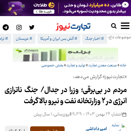
×
موضوعات داغ:
# اخبار جنگ
# آتش بس ایران و آمریکا
# عربستان
# ترا
خانه
»
صنعت معدن تجارت
»
تولید و تجارت
»
بخش خصوصی
«تجارت‌نیوز» گزارش می‌دهد:
مردم در بی‌برقی؛ وزرا در جدال/ جنگ ناترازی
انرژی در 2 وزارتخانه نفت و نیرو بالا گرفت
انتشار: 24 بهمن 1403 - 19:39
|
بروزرسانی: 1 سال پیش
امیر داداشی