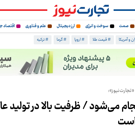
صمت
سوخت و انرژی
ارز دیجیتال
علم و فناوری
اقتصاد ج
ن و آمریکا
# قیمت طلا
# اروپا
# گرما
# ترکیه
«تجارت‌نیوز»:
نجام می‌شود / ظرفیت بالا در تولید ع
 است