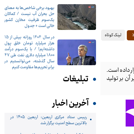
بهبود برخی شاخص‌ها به معنای
حل بحران آب نیست / کماکان
یک‌سوم ظرفیت مخازن کشور
خالی است + جدول
لینک کوتاه
ا
در سال 1404 روزانه بیش از 15
هزار میلیارد تومان خلق پول
داشته‌ایم! / با یک‌سوم درآمد
1800 میلیارد دلاری نفت طی 47
سال گذشته، می‌توانستیم در
برابر تحریم‌ها مقاومت کنیم
ار داده است.
تبلیغات
آن بر تولید
آخرین اخبار
رییس ستاد مرکزی اربعین: اربعین ۱۴۰۵ در
بالاترین سطح امنیت برگزار شد