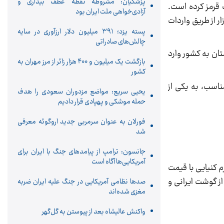
پزشکیان: مشروطه نقطه عطف بیداری و
قرمز کرده است.
آزادی‌خواهی ملت ایران بود
ار از طریق واردات
پسته یزد؛ ۳۹۱ میلیون دلار ارزآوری در سایه
چالش‌های صادراتی
تان به کشور وارد
بازگشت یک میلیون و ۴۰۰ هزار زائر از مرز مهران به
کشور
ناسب، به یکی از
یحیی سریع: مواضع مزدوران سعودی را هدف
حمله موشکی و پهپادی قرار دادیم
فورلان به عنوان سرمربی جدید اروگوئه معرفی
شد
جانسون: ترامپ از پیامدهای جنگ با ایران برای
آمریکایی‌ها آگاه است
ه‌بار تهران، اعلام کرد که از مهر امسال روزانه ۶۰ تن گوشت گرم کنیایی با قیمت
از گوشت ایرانی و‌
صدها نظامی آمریکایی در جنگ علیه ایران ضربه
مغزی شده‌اند
واکنش عالیشاه بعد از پیوستن به گل‌گهر