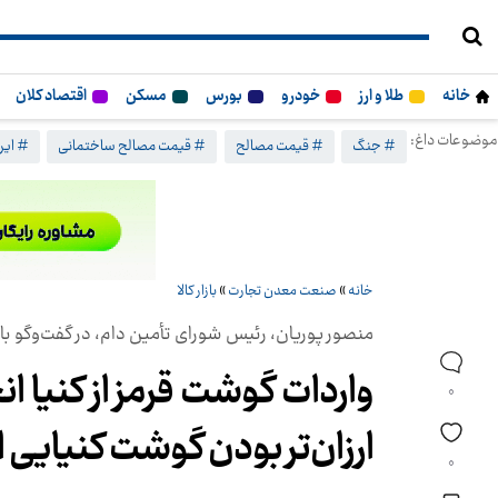
خانه
طلا و ارز
خودرو
بورس
مسکن
اقتصاد کلان
موضوعات داغ:
# جنگ
# قیمت مصالح
# قیمت مصالح ساختمانی
# ایرا
خانه
»
صنعت معدن تجارت
»
بازار کالا
منصور پوریان، رئیس شورای تأمین دام، در گفت‌وگو با 
واردات گوشت قرمز از کنیا ا
0
ارزان‌تر بودن گوشت کنیایی
0