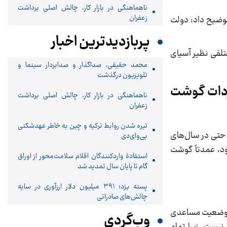
ناهماهنگی در بازار کار، چالش اصلی برداشت
زعفران
ضیح داد: دولت
پربازدیدترین اخبار
ز مبادی مختلفی نظیر آسیای
محمد حقیقی، صداگذار و صدابردار سینما و
تلویزیون درگذشت
اردات گوشت
ناهماهنگی در بازار کار، چالش اصلی برداشت
زعفران
تیره شدن روابط ترکیه و چین به خاطر عهدشکنی
و حتی در سال‌های
بی‌وای‌دی
شود، عمدتاً گوشت
استفادۀ واردکنندگان اقلام سلامت‌محور از اوراق
گام تا پایان سال تمدید شد
پسته یزد؛ ۳۹۱ میلیون دلار ارزآوری در سایه
چالش‌های صادراتی
در وضعیت مساعدی
وب‌گردی
نیست، زيرا تمام