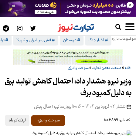
×
موضوعات داغ:
# اخبار جنگ
# عربستان
# آتش بس ایران و آمریکا
# ترا
خانه
»
صنعت معدن تجارت
»
سوخت و انرژی
وزیر نیرو هشدار داد: احتمال کاهش تولید برق
به دلیل کمبود برف
انتشار: 02 فروردین 1404 - 10:16
|
بروزرسانی: 1 سال پیش
لینک کوتاه
سوخت و انرژی
کد خبر: 1004899