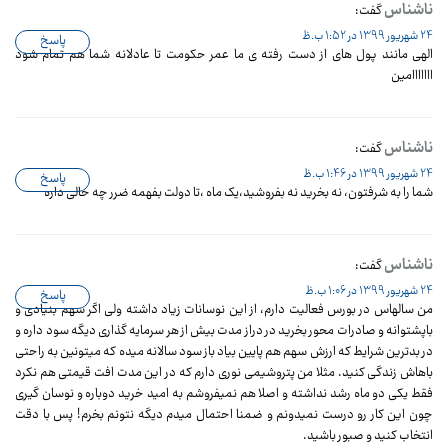
ناشناس
گفت:
24 شهریور 1399 در 1:52 ب.ظ
پاسخ
الهی مانند پول های از دست رفته ی ما عمر حکومت تا عادلانه شما هم تمام شود
ااااااامین
ناشناس
گفت:
24 شهریور 1399 در 1:46 ب.ظ
پاسخ
شما را به شرفتون، نه بخرید نه بفروشید،یک ماه ،تا دولت بفهمه ضرر چه حالی داره
ناشناس
گفت:
24 شهریور 1399 در 1:06 ب.ظ
پاسخ
من سالهاس در بورس فعالیت دارم، از این نوسانات زیاد داشته ولی اگر سهم بنیادی و
باپشتوانه و صادرات محور بخرید در دراز مدت بیش از هر سرمایه گذاری دیگه سود داره و
در بدترین شرایط که ارزش سهم هم پایین بیاد باز سود سالانه میده که میتونین به راحتی
باهاش زندگی کنید. مثلا من پتروشیمی نوری دارم که در این مدت افت قیمتی هم نکرد
فقط یکی دو ماه رشد نداشته و اصلا هم نمیفروشم به امید خرید دوباره و نوسان گیری
چون این کار رو درست نمیدونم و ضمنا احتمال میدم دیگه نتونم بخرم! پس با دقت
انتخاب کنید و صبور باشید.