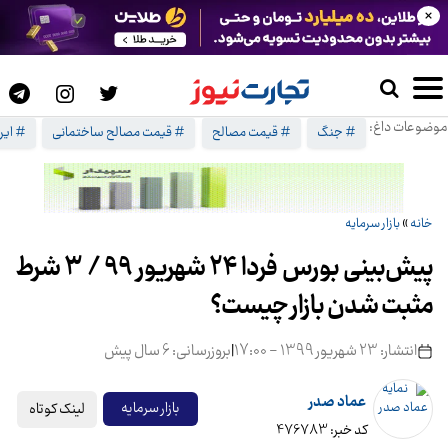
×
موضوعات داغ:
# جنگ
# قیمت مصالح
# قیمت مصالح ساختمانی
# ایرا
خانه
»
بازار سرمایه
پیش‌بینی بورس فردا 24 شهریور 99 / 3 شرط
مثبت شدن بازار چیست؟
انتشار: 23 شهریور 1399 - 17:00
|
بروزرسانی: 6 سال پیش
عماد صدر
لینک کوتاه
بازار سرمایه
کد خبر: 476783