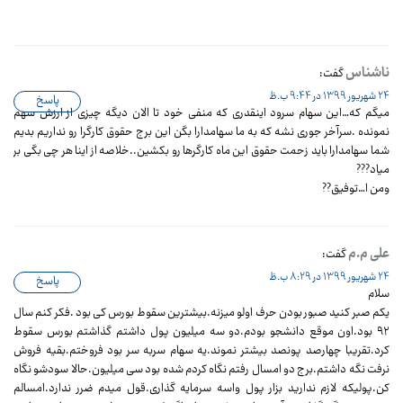
ناشناس
گفت:
24 شهریور 1399 در 9:44 ب.ظ
پاسخ
میگم که…این سهام سرود اینقدری که منفی خود تا الان دیگه چیزی از ارزش سهم
نمونده .سرآخر جوری نشه که به ما سهامدارا بگن این برج حقوق کارگرا رو نداریم بدیم
شما سهامدارا باید زحمت حقوق این ماه کارگرها رو بکشین..خلاصه از اینا هر چی بگی بر
میاد???
ومن ا…توفیق??
علی م.م
گفت:
24 شهریور 1399 در 8:29 ب.ظ
پاسخ
سلام
یکم صبر کنید صبور بودن حرف اولو میزنه.بیشترین سقوط بورس کی بود .فکر کنم سال
۹۲ بود.اون موقع دانشجو بودم.دو سه میلیون پول داشتم گذاشتم بورس سقوط
کرد.تقریبا چهارصد پونصد بیشتر نموند.یه سهام سربه سر بود فروختم.بقیه فروش
نرفت نگه داشتم.برج دو امسال رفتم نگاه کردم شده بود سی میلیون.حالا سودشو نگاه
کن.پولیکه لازم ندارید بزار پول واسه سرمایه گذاری.قول میدم ضرر ندارد.امسالم