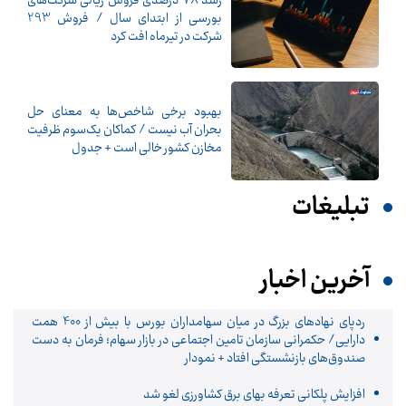
رشد 78 درصدی فروش ریالی شرکت‌های
بورسی از ابتدای سال / فروش 293
شرکت در تیرماه افت کرد
بهبود برخی شاخص‌ها به معنای حل
بحران آب نیست / کماکان یک‌سوم ظرفیت
مخازن کشور خالی است + جدول
تبلیغات
آخرین اخبار
ردپای نهادهای بزرگ در میان سهامداران بورس با بیش از 400 همت
دارایی/ حکمرانی سازمان تامین اجتماعی در بازار سهام؛ فرمان به دست
صندوق‌های بازنشستگی افتاد + نمودار
افزایش پلکانی تعرفه بهای برق کشاورزی لغو شد