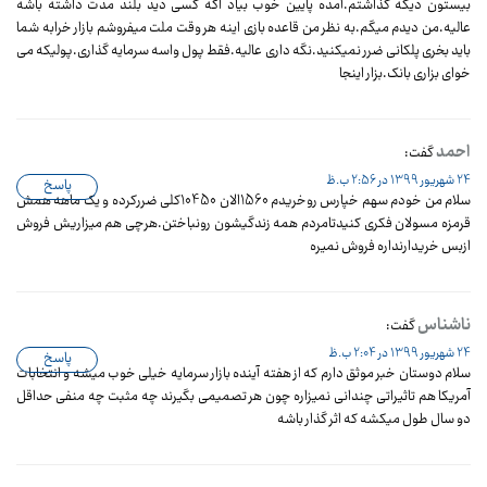
بیستون دیگه گذاشتم.آمده پایین خوب بیاد اگه کسی دید بلند مدت داشته باشه
عالیه.من دیدم میگم.به نظر من قاعده بازی اینه هر وقت ملت میفروشم بازار خرابه شما
باید بخری پلکانی ضرر نمیکنید.نگه داری عالیه.فقط پول واسه سرمایه گذاری.پولیکه می
خوای بزاری بانک.بزار اینجا
احمد
گفت:
24 شهریور 1399 در 2:56 ب.ظ
پاسخ
سلام من خودم سهم خپارس روخریدم 1560الان 10450کلی ضررکرده و یک ماهه همش
قرمزه مسولان فکری کنیدتامردم همه زندگیشون رونباختن.هرچی هم میزاریش فروش
ازبس خریدارنداره فروش نمیره
ناشناس
گفت:
24 شهریور 1399 در 2:04 ب.ظ
پاسخ
سلام دوستان خبر موثق دارم که از هفته آینده بازار سرمایه خیلی خوب میشه و انتخابات
آمریکا هم تاثیراتی چندانی نمیزاره چون هر تصمیمی بگیرند چه مثبت چه منفی حداقل
دو سال طول میکشه که اثر گذار باشه