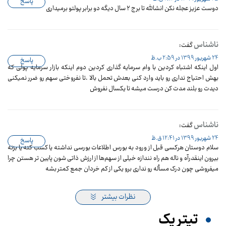
پاسخ
دوست عزیز عجله نکن انشالله تا برج ۲ سال دیگه دو برابر پولتو برمیداری
ناشناس
گفت:
24 شهریور 1399 در 2:59 ب.ظ
پاسخ
اول اینکه اشتباه کردین با وام سرمایه گذاری کردین دوم اینکه بازار سرمایه پولی که
بهش احتیاج نداری رو باید وارد کنی بعدش تحمل بالا .تا نفروختی سهم رو ضرر نمیکنی
دیدت رو بلند مدت کن درست میشه تا یکسال نفروش
ناشناس
گفت:
24 شهریور 1399 در 12:41 ق.ظ
پاسخ
سلام دوستان هرکسی قبل از ورود به بورس اطلاعات بورسی نداشته یا کسب کنه یا بزنه
بیرون اینقدرآه و ناله هم راه نندازه خیلی از سهم‌ها از ارزش ذاتی شون پایین تر هستن چرا
میفروشی چون درک مسأله رو نداری برو یکی از کم خردان جمع کمتر بشه
نظرات بیشتر
تیترِ یک