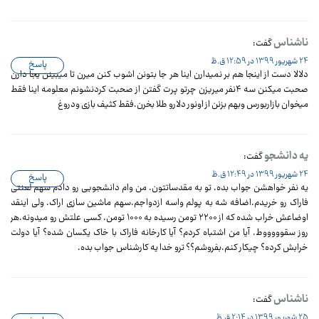
ناشناس
گفت:
24 شهریور 1399 در 12:59 ق.ظ
پاسخ
دلالا دست از اینجا هم بر نمیدارن اینا هر جا بتونن اشوب کنن میرن تا میبینن یجا دارن
صحبت میکنن سه ۴نفر میریزن چرتو پرت گفتن از صحبت کردنشونم معلومه اینا فقط
میخوان بازاربورس وبهم بزنن از اونور دلارو طلا بخرن.فقط کثیف بازی ودروغ
یه دانشجو
گفت:
24 شهریور 1399 در 12:49 ق.ظ
پاسخ
یه نفر خواهشن جواب بده. تو به مقدساتتون. من وام دانشجویی رو دادم سهم لعنتی
فاراک رو خریدم.اضافه شه به پولم واسه ازدواجم.سهم ماشین سازی اراک. ولی اینقد
اوضاعش خراب شده که از ۲۲۰۰ تومن رسیده به ۱۰۰۰ تومن. کسی علتش رو میدونه.هر
روز سقوووووط. آیا من اشتباه کردم؟ آیا کارخانه فاراک با خاک یکسان شده؟ آیا دولت
خرابش کرده؟ چیکار کنم.بفروشم؟؟ ترو خدا یه کارشناس جواب بده.
ناشناس
گفت:
25 شهریور 1399 در 2:14 ق.ظ