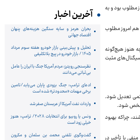
ت خرد هم امروز مطلوب بود و به
آخرین اخبار
ارزش معاملات خرد هم امروز مطلوب
بحران هرمز و سایه سنگین هزینه‌های پنهان
اقتصاد جهانی
تحلیل و پیش‌بینی بازار خودرو هفته سوم مرداد
ه هنوز هیچ‌گونه
1405 / بازار خودرو در پیچ بلاتکلیفی
 سیگنال‌های مثبت
نظرسنجی رویترز: مردم آمریکا جنگ با ایران را عامل
بی‌ثباتی می‌دانند
ادعای ترامپ: جنگ بزودی پایان می‌یابد/تامین
برخی مهمات «محدودتر» شده است
کمی تعدیل شود.
واردات نفت آمریکا از عربستان صفر شد
 مشخص شود.
ونس یا روبیو برای انتخابات ۲۰۲۸/ ترامپ: هنوز
شند، چراکه بهبود
خیلی زود است
گفت‌وگوی تلفنی محمد بن سلمان و مکرون
نفی یا تأخیر در