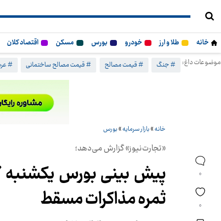
خانه
طلا و ارز
خودرو
بورس
مسکن
اقتصاد کلان
موضوعات داغ:
# جنگ
# قیمت مصالح
# قیمت مصالح ساختمانی
# عرب
خانه
»
بازار سرمایه
»
بورس
«تجارت‌نیوز» گزارش می‌دهد؛
0
ثمره مذاکرات مسقط
0