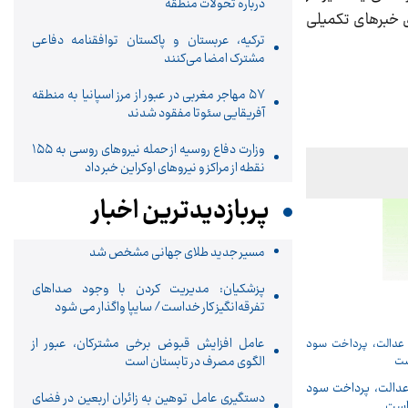
درباره تحولات منطقه
ای خبرهای تکمیلی
ترکیه، عربستان و پاکستان توافقنامه دفاعی
مشترک امضا می‌کنند
۵۷ مهاجر مغربی در عبور از مرز اسپانیا به منطقه
آفریقایی سئوتا مفقود شدند
وزارت دفاع روسیه از حمله نیروهای روسی به ۱۵۵
نقطه از مراکز و نیروهای اوکراین خبر داد
پربازدیدترین اخبار
مسیر جدید طلای جهانی مشخص شد
پزشکیان: مدیریت کردن با وجود صداهای
تفرقه‌انگیز کار خداست/ سایپا واگذار می شود
عامل افزایش قبوض برخی مشترکان، عبور از
الگوی مصرف در تابستان است
دالت، پرداخت سود
دستگیری عامل توهین به زائران اربعین در فضای
 است