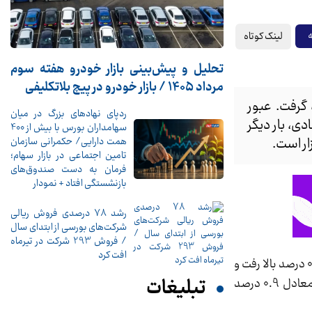
لینک کوتاه
ه
تحلیل و پیش‌بینی بازار خودرو هفته سوم
مرداد 1405 / بازار خودرو در پیچ بلاتکلیفی
 گرفت. عبور
ردپای نهادهای بزرگ در میان
ی، بار دیگر
سهامداران بورس با بیش از 400
ار است.
همت دارایی/ حکمرانی سازمان
تامین اجتماعی در بازار سهام؛
فرمان به دست صندوق‌های
بازنشستگی افتاد + نمودار
رشد 78 درصدی فروش ریالی
شرکت‌های بورسی از ابتدای سال
/ فروش 293 شرکت در تیرماه
افت کرد
، بازار سهام روز شنبه فضایی مثبت داشت. شاخص کل بورس با رشد 15 هزار و 149 واحدی، معادل 0.48 درصد بالا رفت و
تبلیغات
به سطح سه میلیون و 151 هزار و 883 واحد رسید. شاخص هم‌وزن نیز صعودی بود و با رشد هشت هزار و 66 واحدی، معادل 0.9 درصد