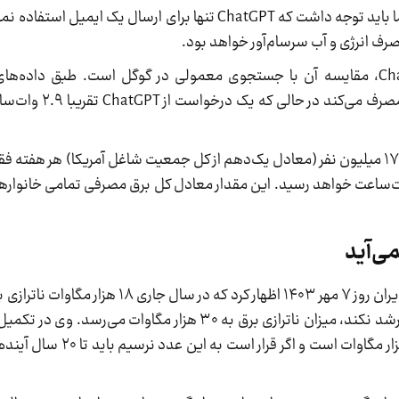
اگرچه این مقدار آب در نگاه اول کم به نظر می‌رسد، اما باید توجه داشت که ChatGPT تنها برای ا
صرف انرژی و آب سرسام‌آور خواهد بود.
یکی از راه‌های درک بهتر میزان مصرف انرژی ChatGPT، مقایسه آن با جستجوی معمولی در گوگل است. ط
جستجوی ساده در گوگل حدود ۰.۳ وات‌ساع
 کنند، مصرف برق سالانه به ۱۲۱۵۱۷ مگاوات‌ساعت خواهد رسید. این مقدار معادل کل برق مصرفی تمامی
ی‌آید
محمدامین زنگنه، دبیر انجمن انرژی‌های تجدیدپذیر ایران روز ۷ مهر ۱۴۰۳ اظها
داشت و پیش‌بینی می‌شود که اگر تولید و توزیع برق رشد نکند، میزان ناترازی برق به ۳۰ هزار