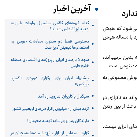
آخرین اخبار
دارد
کدام گروه‌های کالایی مشمول واردات با رویه
 ابتدا ذکر می‌شود که هوش
جدید ارز اشخاص شدند؟
رد با مساله هوش
دسترسی فقط دو سکوی معاملات خودرو به
استعلام‌ها تبعیض‌آمیز است
بدین ترتیب‌اند:
سهم 5 درصدی ایران از پروژه‌های اقتصادی منطقه
ش مصنوعی است.
خلیج فارس
ل‌ها به نسبت AGIها که مدل‌های پیشرفته هوش مصنوعی به
پیشنهاد ایران برای برگزاری دوره‌ای «اکسپو
بریکس»
سیگنال با کاربران اندروید راه آمد
د به ناترازی در
اعث از بین رفتن
تردد بیش از ۶ میلیون زائر از مرزهای اربعینی کشور
دارندگان رمزارز زیر سایه تهدید مجرمان!
های انرژی نیست.
گزارش میدانی از بازار برنج؛ قیمت‌ها همچنان در