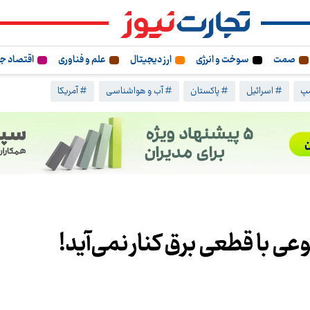
صمت
سوخت و انرژی
ارز دیجیتال
علم و فناوری
اقتصاد ج
مپ
# اسرائیل
# پاکستان
# آب و هواشناسی
# آمریکا
با قطعی برق کنار نمی‌آید!