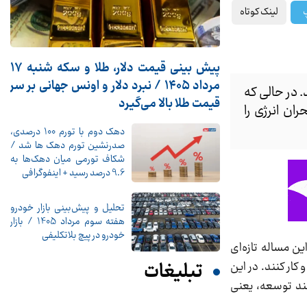
لینک کوتاه
پ
پیش ‌بینی قیمت دلار، طلا و سکه شنبه ۱۷
مرداد ۱۴۰۵ / نبرد دلار و اونس جهانی بر سر
در حالی که
قیمت طلا بالا می‌گیرد
ن انرژی را
دهک دوم با تورم 100 درصدی،
صدرنشین تورم دهک ها شد /
شکاف تورمی میان دهک‌ها به
9.6 درصد رسید + اینفوگرافی
تحلیل و پیش‌بینی بازار خودرو
هفته سوم مرداد 1405 / بازار
خودرو در پیچ بلاتکلیفی
ن مساله تازه‌ای
تبلیغات
ار کنند. در این
سند توسعه، یعنی