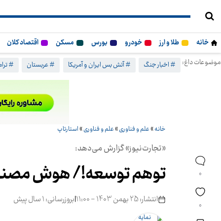
خانه
طلا و ارز
خودرو
بورس
مسکن
اقتصاد کلان
موضوعات داغ:
# اخبار جنگ
# آتش بس ایران و آمریکا
# عربستان
# ترا
خانه
»
علم و فناوری
»
علم و فناوری
»
استارتاپ
«تجارت‌نیوز» گزارش می‌دهد:
توهم توسعه!/ هوش مصنوعی 
0
انتشار: 25 بهمن 1403 - 11:00
|
بروزرسانی: 1 سال پیش
0