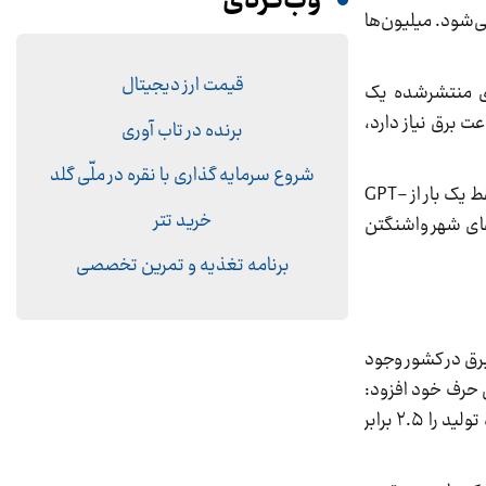
وب‌گردی
رسال یک ایمیل استفاده نمی‌شود. میلیون‌ها
قیمت ارز دیجیتال
بق داده‌های منتشرشده یک
ت برق مصرف می‌کند در حالی که یک درخواست از ChatGPT تقریبا ۲.۹ وات‌ساعت برق نیاز دارد،
برنده در تاب آوری
شروع سرمایه گذاری با نقره در ملّی گلد
برای درک بهتر این میزان مصرف، محاسبه شده که اگر ۱۷ میلیون نفر (معادل یک‌دهم از کل جمعیت شاغل آمریکا) هر هفته فقط یک بار از GPT-
خرید تتر
 خانوارهای شهر واشنگتن
برنامه تغذیه و تمرین تخصصی
ر کرد که در سال جاری ۱۸ هزار مگاوات ناترازی برق در کشور وجود
 مگاوات می‌رسد. وی در تکمیل حرف خود افزود:
این در حالی است که اکنون ظرفیت تولید حدود ۷۰ هزار مگاوات است و اگر قرار است به این عدد نرسیم باید تا ۲۰ سال آینده تولید را ۲.۵ برابر