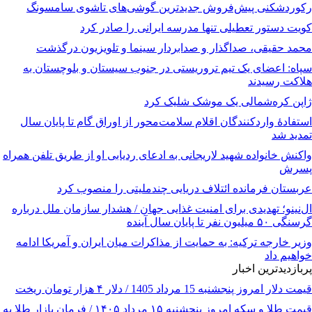
رکوردشکنی پیش‌فروش جدیدترین گوشی‌های تاشوی سامسونگ
کویت دستور تعطیلی تنها مدرسه ایرانی را صادر کرد
محمد حقیقی، صداگذار و صدابردار سینما و تلویزیون درگذشت
سپاه: اعضای یک تیم تروریستی در جنوب سیستان و بلوچستان به
هلاکت رسیدند
ژاپن کره‌شمالی یک موشک شلیک کرد
استفادۀ واردکنندگان اقلام سلامت‌محور از اوراق گام تا پایان سال
تمدید شد
واکنش خانواده شهید لاریجانی به ادعای ردیابی او از طریق تلفن همراه
پسرش
عربستان فرمانده ائتلاف دریایی چندملیتی را منصوب کرد
ال‌نینو؛ تهدیدی برای امنیت غذایی جهان / هشدار سازمان ملل درباره
گرسنگی ۵۰ میلیون نفر تا پایان سال آینده
وزیر خارجه ترکیه: به حمایت از مذاکرات میان ایران و آمریکا ادامه
خواهیم داد
پربازدیدترین اخبار
قیمت دلار امروز پنجشنبه 15 مرداد 1405 / دلار ۴ هزار تومان ریخت
قیمت طلا و سکه امروز پنجشنبه ۱۵ مرداد ۱۴۰۵ / فرمان بازار طلا به