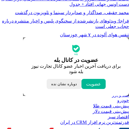
دست اونس جهانی افتاد + جدول
محمد حقیقی، صداگذار و صدابردار سینما و تلویزیون درگذشت
فراجا: ویدئوهای بازنشرشده از سخنگوی پلیس و اخبار منتشره درباره
حجاب جعلی است
تنفس هوای آلوده در ۷ شهر خوزستان
جدیدترین قیمت‌ها
قیمت طلا
قیمت دلار
قیمت سکه امامی
عضویت در کانال بله
قیمت یورو
برای دریافت آخرین اخبار عضو کانال تجارت نیوز
قیمت درهم امارات
بله شود
ابزار تبدیل نرخ ارز
خبرهای مهم
لحظه تحویل سال
عضویت
دوباره نشان نده
داغ‌ترین‌های اقتصادی
طلا و ارز
خودرو
پیش‌بینی قیمت طلا
پیش‌بینی قیمت دلار
اقتصاد سبز
قدرتمندترین نرم‌ افزار CRM در ایران