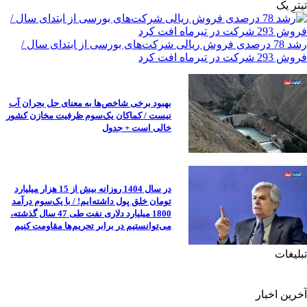
تیترِ یک
رشد 78 درصدی فروش ریالی شرکت‌های بورسی از ابتدای سال /
فروش 293 شرکت در تیرماه افت کرد
بهبود برخی شاخص‌ها به معنای حل بحران آب
نیست / کماکان یک‌سوم ظرفیت مخازن کشور
خالی است + جدول
در سال 1404 روزانه بیش از 15 هزار میلیارد
تومان خلق پول داشته‌ایم! / با یک‌سوم درآمد
1800 میلیارد دلاری نفت طی 47 سال گذشته،
می‌توانستیم در برابر تحریم‌ها مقاومت کنیم
تبلیغات
آخرین اخبار