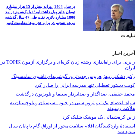
در سال 1404 روزانه بیش از 15 هزار میلیارد
تومان خلق پول داشته‌ایم! / با یک‌سوم درآمد
1800 میلیارد دلاری نفت طی 47 سال گذشته،
می‌توانستیم در برابر تحریم‌ها مقاومت کنیم
تبلیغات
آخرین اخبار
رایزنی برای راه‌اندازی رشته زبان کره‌ای و برگزاری آزمون TOPIK در
ایران
رکوردشکنی پیش‌فروش جدیدترین گوشی‌های تاشوی سامسونگ
کویت دستور تعطیلی تنها مدرسه ایرانی را صادر کرد
محمد حقیقی، صداگذار و صدابردار سینما و تلویزیون درگذشت
سپاه: اعضای یک تیم تروریستی در جنوب سیستان و بلوچستان به
هلاکت رسیدند
ژاپن کره‌شمالی یک موشک شلیک کرد
استفادۀ واردکنندگان اقلام سلامت‌محور از اوراق گام تا پایان سال
تمدید شد