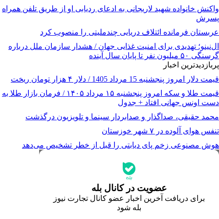
واکنش خانواده شهید لاریجانی به ادعای ردیابی او از طریق تلفن همراه
پسرش
عربستان فرمانده ائتلاف دریایی چندملیتی را منصوب کرد
ال‌نینو؛ تهدیدی برای امنیت غذایی جهان / هشدار سازمان ملل درباره
گرسنگی ۵۰ میلیون نفر تا پایان سال آینده
پربازدیدترین اخبار
قیمت دلار امروز پنجشنبه 15 مرداد 1405 / دلار ۴ هزار تومان ریخت
قیمت طلا و سکه امروز پنجشنبه ۱۵ مرداد ۱۴۰۵ / فرمان بازار طلا به
دست اونس جهانی افتاد + جدول
محمد حقیقی، صداگذار و صدابردار سینما و تلویزیون درگذشت
تنفس هوای آلوده در ۷ شهر خوزستان
هوش مصنوعی زخم پای دیابتی را قبل از خطر تشخیص می‌دهد
جدیدترین قیمت‌ها
قیمت طلا
قیمت دلار
قیمت سکه امامی
عضویت در کانال بله
قیمت یورو
برای دریافت آخرین اخبار عضو کانال تجارت نیوز
قیمت درهم امارات
بله شود
ابزار تبدیل نرخ ارز