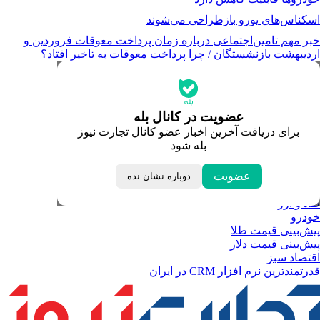
اسکناس‌های یورو بازطراحی می‌شوند
خبر مهم تامین‌اجتماعی درباره زمان پرداخت معوقات فروردین و
اردیبهشت بازنشستگان / چرا پرداخت معوقات به تاخیر افتاد؟
جدیدترین قیمت‌ها
قیمت طلا
قیمت دلار
قیمت سکه امامی
عضویت در کانال بله
قیمت یورو
برای دریافت آخرین اخبار عضو کانال تجارت نیوز
قیمت درهم امارات
بله شود
ابزار تبدیل نرخ ارز
خبرهای مهم
لحظه تحویل سال
عضویت
دوباره نشان نده
داغ‌ترین‌های اقتصادی
طلا و ارز
خودرو
پیش‌بینی قیمت طلا
پیش‌بینی قیمت دلار
اقتصاد سبز
قدرتمندترین نرم‌ افزار CRM در ایران