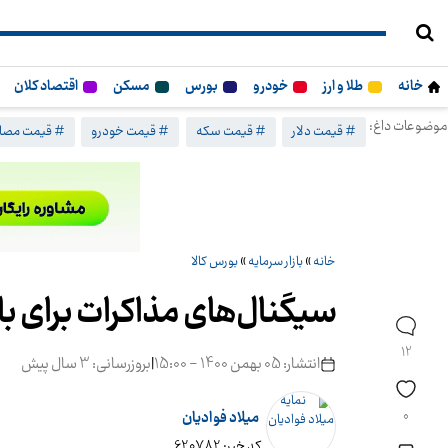
خانه
طلا و ارز
خودرو
بورس
مسکن
اقتصاد کلان
موضوعات داغ:
# قیمت دلار
# قیمت سکه
# قیمت خودرو
# قیمت مصا
خانه
»
بازار سرمایه
»
بورس کالا
سیگنال‌های مذاکرات برای باز
12
انتشار: 05 بهمن 1400 - 15:00
|
بروزرسانی: 3 سال پیش
0
میلاد فوادیان
کد خبر: 620782