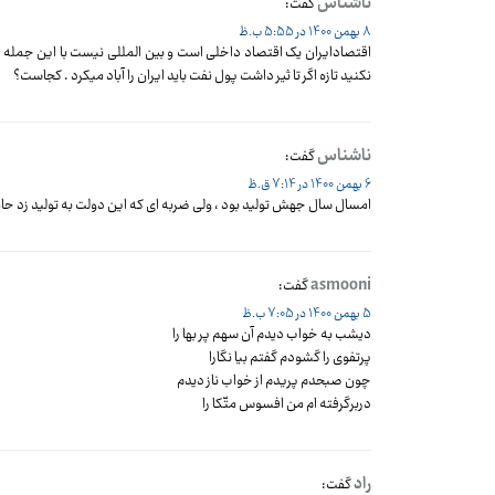
ناشناس
گفت:
8 بهمن 1400 در 5:55 ب.ظ
اقتصادایران یک اقتصاد داخلی است و بین المللی نیست با این جمله میتوان
نکنید تازه اگر تا ثیر داشت پول نفت باید ایران را آباد میکرد . کجاست؟
ناشناس
گفت:
6 بهمن 1400 در 7:14 ق.ظ
امسال سال جهش تولید بود ، ولی ضربه ای که این دولت به تولید زد حالا
asmooni
گفت:
5 بهمن 1400 در 7:05 ب.ظ
دیشب به خواب دیدم آن سهم پر بها را
پرتفوی را گشودم گفتم بیا نگارا
چون صبحدم پریدم از خواب ناز دیدم
دربرگرفته ام من افسوس متّکا را
راد
گفت: