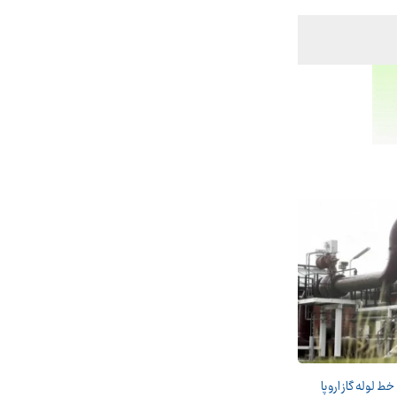
ط لوله گاز اروپا