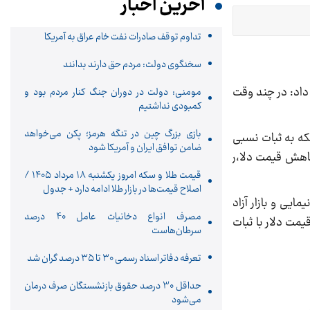
آخرین اخبار
تداوم توقف صادرات نفت خام عراق به آمریکا
سخنگوی دولت: مردم حق دارند بدانند
 داد: در چند وقت
مومنی: دولت در دوران جنگ کنار مردم بود و
کمبودی نداشتیم
بازی بزرگ چین در تنگه هرمز؛ پکن می‌خواهد
 سکه به ثبات نسبی
ضامن توافق ایران و آمریکا شود
کاهش قیمت دلا،ر
قیمت طلا و سکه امروز یکشنبه ۱۸ مرداد ۱۴۰۵ /
اصلاح قیمت‌ها در بازار طلا ادامه دارد + جدول
ایی و بازار آزاد
مصرف انواع دخانیات عامل 40 درصد
یمت دلار با ثبات
سرطان‌هاست
تعرفه دفاتر اسناد رسمی ۳۰ تا ۳۵ درصد گران شد
حداقل 30 درصد حقوق بازنشستگان صرف درمان
می‌شود