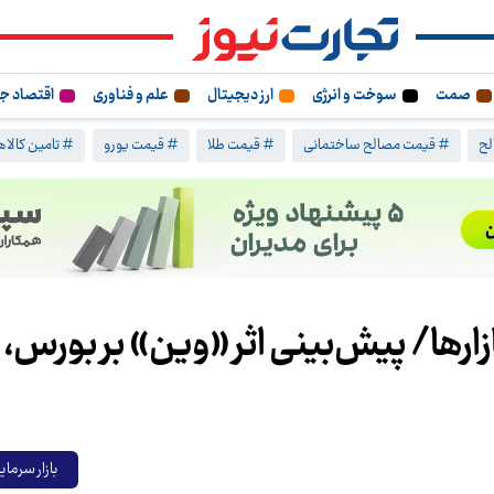
صمت
سوخت و انرژی
ارز دیجیتال
علم و فناوری
اقتصاد ج
لح
# قیمت مصالح ساختمانی
# قیمت طلا
# قیمت یورو
# تامین کالا
ارها/ پیش‌بینی اثر «وین» بر بورس، دل
بازار سرمای