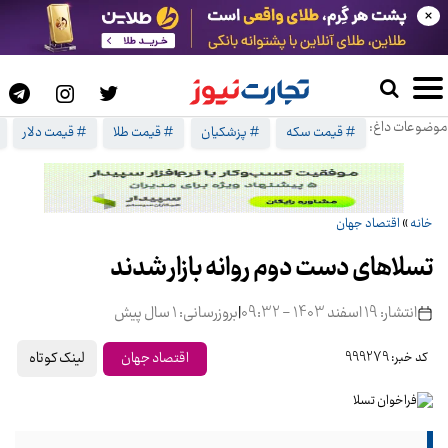
×
موضوعات داغ:
# قیمت سکه
# پزشکیان
# قیمت طلا
# قیمت دلار
خانه
»
اقتصاد جهان
تسلاهای دست دوم روانه بازار شدند
انتشار: 19 اسفند 1403 - 09:32
|
بروزرسانی: 1 سال پیش
لینک کوتاه
اقتصاد جهان
کد خبر: 999279