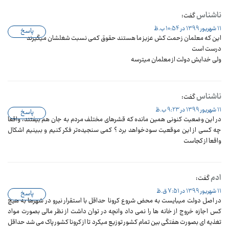
ناشناس
گفت:
11 شهریور 1399 در 10:54 ب.ظ
پاسخ
این که معلمان زحمت کش عزیز ما هستند حقوق کمی نسبت شغلشان میگیرند
درست است
ولی خدایش دولت از معلمان میترسه
ناشناس
گفت:
11 شهریور 1399 در 9:23 ب.ظ
پاسخ
در این وضعیت کنونی همین مانده که قشرهای مختلف مردم به جان هم بیفتند، واقعا
چه کسی از این موقعیت سودخواهد برد ؟ کمی سنجیده‌تر فکر کنیم و ببینیم اشکال
واقعا از کجاست
ادم
گفت:
11 شهریور 1399 در 7:51 ق.ظ
پاسخ
در اصل دولت میبایست به محض شروع کرونا حداقل با استقرار نیرو در شهرها به هیچ
کس اجازه خروج از خانه ها را نمی داد وانچه در توان داشت از نظر مالی بصورت مواد
تغذیه ای بصورت هفتگی بین تمام کشور توزیع میکرد تا از کرونا کشور پاک می شد حداقل