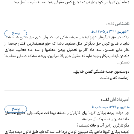
۲ ماه این کار را می کرد ونیاز نبود به هیچ کس حقوقی بدهد بعد تمام مسا حل بود
ناشناس
گفت:
11 شهریور 1399 در 3:05 ق.ظ
پاسخ
اینکه در حق کارگرهای عزیز کوتاهی میشه شکی نیست. ولی ادای حق ضایع شده شما
نباید با ضایع کردن حق دیگرانی مثل معلم‌ها باشه که جزو ضعیف‌ترین اقشار جامعه از
نظر مالی هستن. سه ماه کار رو تعطیل بودن معلمها و سه ماه فعالیت مجازی
داشتن.اینقدر بیکار وجود داره که حقوق های بالا میگیرن. ریشه مشکلات مالی معلم ها
نیستن…
دوستمون جمله قشنگی گفتن خلایق…
از ماست که بر ماست
امیرداداش
گفت:
10 شهریور 1399 در 5:00 ب.ظ
پاسخ
چرا دولت بیمه بیکاری کرونا برای کارگران را نصفه پرداخت میکند ولی حقوق معلمان
خانه نشین را تمام و کمال میدهد
مگر کارگران از این آب و خاک نیستند؟
(بیمه بیکاری کرونا ماهی یک میلیون تومان پرداخت شد که بایدطبق قانون بیمه بیکاری