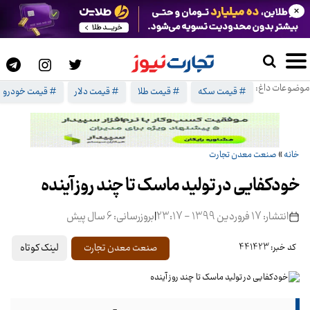
×
موضوعات داغ:
# قیمت سکه
# قیمت طلا
# قیمت دلار
# قیمت خودرو
خانه
»
صنعت معدن تجارت
خودکفایی در تولید ماسک تا چند روز آینده
انتشار: 17 فروردین 1399 - 23:17
|
بروزرسانی: 6 سال پیش
لینک کوتاه
صنعت معدن تجارت
کد خبر: 441423