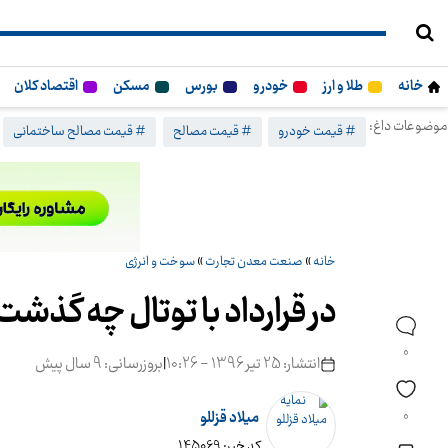
خانه
طلا و ارز
خودرو
بورس
مسکن
اقتصاد کلان
موضوعات داغ:
# قیمت خودرو
# قیمت مصالح
# قیمت مصالح ساختمانی
خانه
»
صنعت معدن تجارت
»
سوخت و انرژی
در قرارداد با توتال چه گذشت
0
انتشار: 25 تیر 1396 - 10:26
|
بروزرسانی: 9 سال پیش
0
میلاد قزللو
کد خبر: 145069