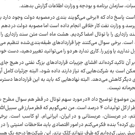
ات، سازمان برنامه و بودجه و وزارت اطلاعات گزارش بدهند.
ب شده و ما در تاریخ هشتم بهمن ماه ۱۳۹۴ سند رازداری را با توتال امضا کردیم. هشت ماه است متن سند را
 است. برخی سوال می‌کنند چرا قراردادهای طبقه‌بندی‌شده تنظیم می
دارید یا وزیر را. کاری ندارد هر دو را می‌توانید تغییر دهید، دست خ
ر آن تاکید کرده‌اند افشای جزییات قراردادهای بزرگ نفتی در هیچ جای
کن است به شرکت‌هایی که نیاز دارند داده شود، البته جزئیات کامل آ
ی دیگر کاهش می‌دهد. البته نهادهایی که باید به این قراردادها دستر
محرمانه نیست.
د این موضوع توضیح داد «در مورد سهم توتال در قطر هم سوال مطرح 
بگویم بر اساس آنچه خودشان اعلام کرده‌اند تولید قطر از کل تولیدات ۴ درصد است. من نمی‌گویم که قطر 
در عربستان، عربستانی و در ایران، ایرانی‌ام. او کاسب است. برخ
 کرده؟ بنده فکر می‌کنم در امور اقتصادی باید ملاحظات امنیتی را در
 پیش‌بینی کرده‌ایم که طرف نتواند کلک بزند. این شرکت‌ها درجه یک هستن