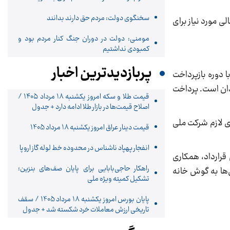
سخنگوی دولت: مردم حق دارند بدانند
منابع مالی مورد نیاز برای
مومنی: دولت در دوران جنگ کنار مردم بود و
کمبودی نداشتیم
پربازدیدترین اخبار
متقابل (با دوره بازپرداخت
دان است. پرداخت
قیمت طلا و سکه امروز یکشنبه ۱۸ مرداد ۱۴۰۵ /
اصلاح قیمت‌ها در بازار طلا ادامه دارد + جدول
ای لازم شرکت ملی
قیمت دینار عراق امروز یکشنبه 18 مرداد 1405
انفجار پهپاد ناشناس در محدوده خط لوله گاز اروپا
 قرارداد، همکاری
راهکار حاجی‌بابایی برای پایان صف‌های بنزین؛
ح دانستند. این اعتراض‌ها به گوش خانه
تشکیل کمیته ویژه ملی
پایان بورس امروز یکشنبه 18 مرداد 1405 / سقف
تاریخی ارزش معاملات خرد شکسته شد + جدول