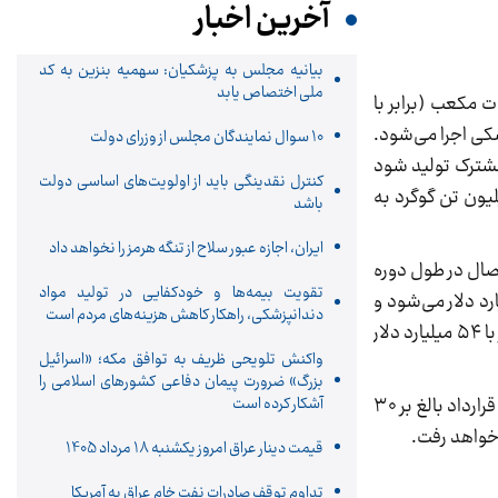
آخرین اخبار
بیانیه مجلس به پزشکیان: سهمیه بنزین به کد
ملی اختصاص یابد
ت مکعب (برابر با
 انتقال آن به خشکی اجرا می‌شود.
10 سوال نمایندگان مجلس از وزرای دولت
ش از این میدان مشترک تولید شود
کنترل نقدینگی باید از اولویت‌های اساسی دولت
تن گاز مایع، ۱۲ میلیون تن اتان و دو میلیون تن گوگرد به
باشد
ایران، اجازه عبور سلاح از تنگه هرمز را نخواهد داد
تحصال در طول دوره
تقویت بیمه‌ها و خودکفایی در تولید مواد
ار می‌شود. ارزش گاز سبک شیرین تولیدی نیز با فرض هر مترمکعب ۱۰ سنت دلار بالغ بر ۳۱ میلیارد دلار می‌شود و
دندانپزشکی، راهکار کاهش هزینه‌های مردم است
در مجموع بر اساس قیمت‌های فعلی حامل‌های انرژی در بازار بین المللی ارزش محصولات این طرح در طول دوره قرارداد برابر با ۵۴ میلیارد دلار
واکنش تلویحی ظریف به توافق مکه؛ «اسرائیل
بزرگ» ضرورت پیمان دفاعی کشورهای اسلامی را
آشکار کرده است
البته درآمد دولت از اجرای این طرح منحصر به دوران قرارداد نبوده و برآورد می‌شود که ارزش تولیدات این میدان پس از پایان قرارداد بالغ بر ۳۰
قیمت دینار عراق امروز یکشنبه 18 مرداد 1405
تداوم توقف صادرات نفت خام عراق به آمریکا