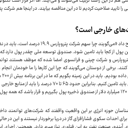
هم در این راستا تربیت می‌شوند و می‌آیند. اما اگر قرار است تکنول
ا فعال شوند. ما ۱۳ – ۱۴ شرکت ایرانی را تایید صلاحیت کردیم تا در این مناقصه بیایند. در اینجا هم
کت‌های خارجی است؟
وزیر نفت در مورد سهم ۱۹.۹ درصدی پتروپارس توضیح داد «می‌گویند چرا سهم ش
ول بیاورد. خب این پول از کجا باید تامین شود. صندوق توسعه ملی چقدر پول دارد ک
ن پتروپارس و شرکت چینی و فرانسوی امضا شده که موظف هستند توان
ند. برخی از دوستان می‌گویند که چرا این کارها را ما خودمان انجام ن
بودیم، پ
سرمایه‌گذاری داشتیم. ما اینها را چطور از منابع داخلی باید تامین کنیم. بنابراین حدود ۶۵
می‌گویند از صندوق ذخیره پول بگیریم؛ اگر قرار باشد ۱۲۰ میلیارد دلار از صندوق ذخیره پول بگیریم و قرار باشد
اسان حوزه انرژی بر این واقعیت واقفند که شرکت‌های توانمند داخ
برای احداث سکوی فشارافزای گاز در دریا برخوردار نیستند و این در حالی
 آینده، صنعت نفت به این فناوری نیاز مبرم دارد. همچنین اجرای ای