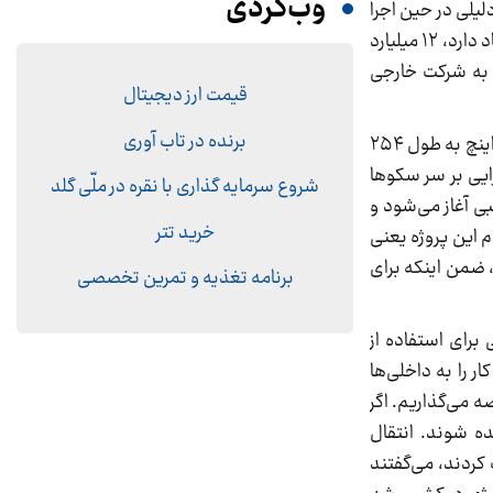
وب‌گردی
لیلی در حین اجرا
پیمانکار کار را متوقف یا رها کند هیچ پرداخت و یا خسارتی داده نمی‌شود. مجموعه تعهداتی که دولت با مصوبه شورای اقتصاد دارد، ۱۲ میلیارد
در طول ۲۰ سال، ۵۰ درصد تولید میدان را به شرکت خارجی
قیمت ارز دیجیتال
برنده در تاب آوری
به گفته زنگنه قرار است که «در راستای اجرای این قرارداد ۳۰ حلقه چاه حفر شود، ‌۲ سکو احداث شود و ۲ رشته خط لوله ۳۲ اینچ به طول ۲۵۴
ما به فشارافزایی بر سر سکوها
شروع سرمایه گذاری با نقره در ملّی گلد
یم که فاز اول وارد مدار شد تولید ۵۶ میلیون متر مکعبی آغاز می‌شود و
خرید تتر
م این پروژه یعنی
ورده، ضمن اینکه برای
برنامه تغذیه و تمرین تخصصی
برای استفاده از
ر را به داخلی‌ها
ه می‌گذاریم. اگر
ه شوند. انتقال
 کردند، می‌گفتند