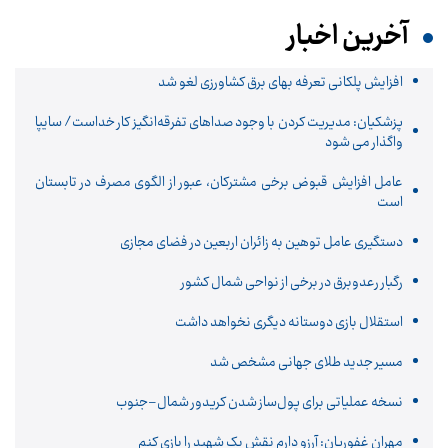
آخرین اخبار
افزایش پلکانی تعرفه بهای برق کشاورزی لغو شد
پزشکیان: مدیریت کردن با وجود صداهای تفرقه‌انگیز کار خداست/ سایپا
واگذار می شود
عامل افزایش قبوض برخی مشترکان، عبور از الگوی مصرف در تابستان
است
دستگیری عامل توهین به زائران اربعین در فضای مجازی
رگبار رعدوبرق در برخی از نواحی شمال کشور
استقلال بازی دوستانه دیگری نخواهد داشت
مسیر جدید طلای جهانی مشخص شد
نسخه عملیاتی برای پول‌ساز شدن کریدور شمال–جنوب
مهران غفوریان: آرزو دارم نقش یک شهید را بازی کنم