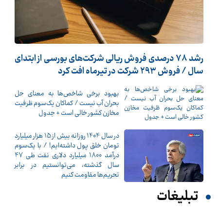
رشد 78 درصدی فروش ریالی شرکت‌های بورسی از ابتدای
سال / فروش 293 شرکت در تیرماه افت کرد
بهبود برخی شاخص‌ها به معنای حل
بحران آب نیست / کماکان یک‌سوم ظرفیت
مخازن کشور خالی است + جدول
در سال 1404 روزانه بیش از 15 هزار میلیارد
تومان خلق پول داشته‌ایم! / با یک‌سوم
درآمد 1800 میلیارد دلاری نفت طی 47
سال گذشته، می‌توانستیم در برابر
تحریم‌ها مقاومت کنیم
تبلیغات