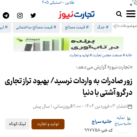
×
موضوعات داغ:
# جنگ
# قیمت مصالح
# قیمت مصالح ساختمانی
# ایرا
خانه
»
صنعت معدن تجارت
»
تولید و تجارت
«تجارت‌نیوز» گزارش می‌دهد:
زور صادرات به واردات نرسید/ بهبود تراز تجاری
در گرو آشتی با دنیا
انتشار: 03 فروردین 1404 - 12:00
|
بروزرسانی: 1 سال پیش
حانیه سراج
لینک کوتاه
تولید و تجارت
کد خبر: 997758