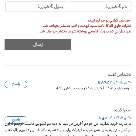
مخاطب گرامی توجه فرمایید:
نظرات حاوی الفاظ نامناسب، تهمت و افترا منتشر نخواهد شد.
تنها نظراتی که به زبان فارسی نوشته شوند منتشر خواهند شد.
ناشناس
گفت:
20 تیر 1405 در 9:53 ق.ظ
پاسخ
مردم کیلو چند فقط هرکی به فکر جیب خودش باشه
میترا
گفت:
20 تیر 1405 در 8:17 ق.ظ
پاسخ
ما قدرت خرید نداریم من خودم آخرین بار عید یه دبه دو کیلویی ماست خریدم از اون
موقعی حتی یه بطری شیر نخریدم لبنیات برای من شده یه ماده غذایی لاکچری بااینکه تو