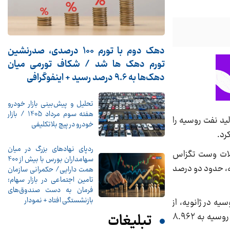
دهک دوم با تورم 100 درصدی، صدرنشین
تورم دهک ها شد / شکاف تورمی میان
دهک‌ها به 9.6 درصد رسید + اینفوگرافی
تحلیل و پیش‌بینی بازار خودرو
هفته سوم مرداد 1405 / بازار
لید نفت روسیه را
خودرو در پیچ بلاتکلیفی
رد.
ردپای نهادهای بزرگ در میان
هر بشکه رسید. بهای معاملات وست تگزاس
سهامداران بورس با بیش از 400
 شاخص، روز دوشنبه، حدود دو درصد
همت دارایی/ حکمرانی سازمان
تامین اجتماعی در بازار سهام؛
فرمان به دست صندوق‌های
بازنشستگی افتاد + نمودار
وسیه در ژانویه، از
تبلیغات
سهمیه تعیین شده توسط گروه اوپک پلاس، کمتر شد و نگرانی‌ها نسبت به مازاد عرضه را تا حدودی فرو نشاند. تولید نفت روسیه به ۸.۹۶۲