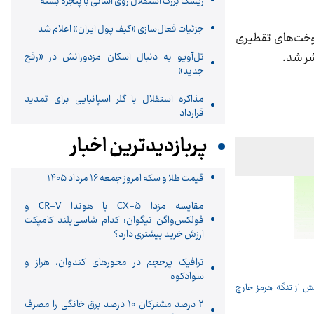
ریسک بزرگ استقلال روی آسانی با پنجره بسته
جزئیات فعال‌سازی «کیف پول ایران» اعلام شد
سوخت‌های تقطیری
شر شد.
تل‌آویو به دنبال اسکان مزدورانش در «رفح
جدید»
مذاکره استقلال با گلر اسپانیایی برای تمدید
قرارداد
پربازدیدترین اخبار
قیمت طلا و سکه امروز جمعه ۱۶ مرداد ۱۴۰۵
مقایسه مزدا CX-5 با هوندا CR-V و
فولکس‌واگن تیگوان؛ کدام شاسی‌بلند کامپکت
ارزش خرید بیشتری دارد؟
ترافیک پرحجم در محورهای کندوان، هراز و
سوادکوه
۲ درصد مشترکان ۱۰ درصد برق خانگی را مصرف