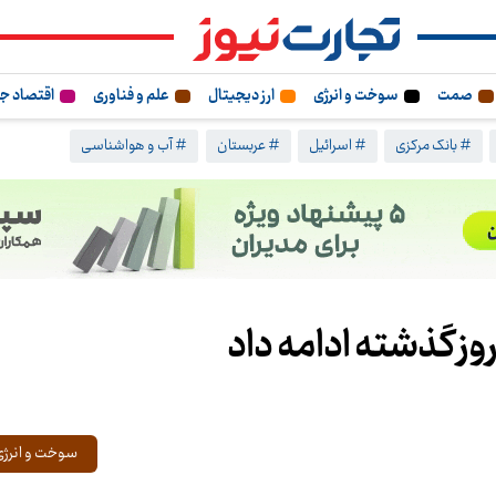
صمت
سوخت و انرژی
ارز دیجیتال
علم و فناوری
اقتصاد ج
# بانک مرکزی
# اسرائیل
# عربستان
# آب و هواشناسی
وز گذشته ادامه داد
سوخت و انرژی