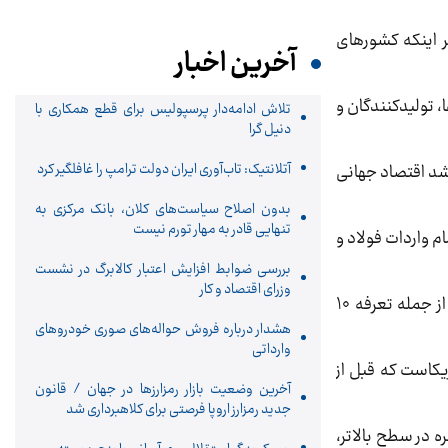
ر اینکه کشورهای
آخرین اخبار
 تولیدکنندگان و
تلاش ادامه‌دار پرسپولیس برای قطع همکاری با
دنیل گرا
آتلانتیک: تاب‌آوری ایران دولت ترامپ را غافلگیر کرد
شد اقتصاد جهانی
بدون اصلاح سیاست‌های کلان، بانک مرکزی به
تنهایی قادر به مهار تورم نیست
تعرفه‌های فعلی فلزات، تعرفه‌های جدید ۲۵ درصدی را بر تمام واردات فولاد و
بررسی ضوابط افزایش اعتبار کالابرگ در نشست
وزرای اقتصاد و کار
ترامپ هفته گذشته، تعرفه‌های اضافی ۱۰ درصدی را برای چین اعمال کرد و پکن با اعمال تعرفه بر برخی واردات آمریکایی از جمله تعرفه ۱۰
هشدار درباره فروش حواله‌های صوری خودروهای
وارداتی
ریکاست که قبل از
آخرین وضعیت بازار رمزارزها در جهان / قانون
جدید رمزارز اروپا فرصتی برای کلاهبرداری شد
ه در سطح بالاتر،