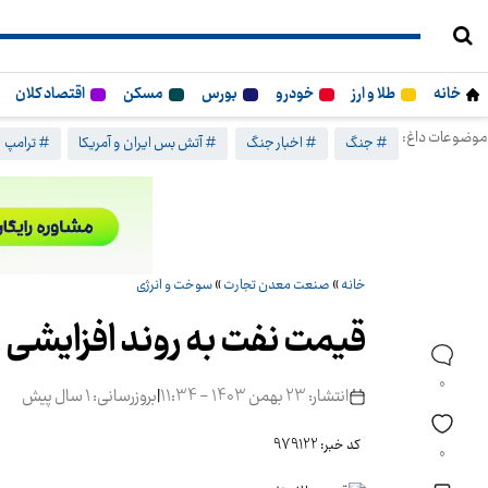
خانه
طلا و ارز
خودرو
بورس
مسکن
اقتصاد کلان
موضوعات داغ:
# جنگ
# اخبار جنگ
# آتش بس ایران و آمریکا
# ترامپ
خانه
»
صنعت معدن تجارت
»
سوخت و انرژی
قیمت نفت به روند افزایشی ر
0
انتشار: 23 بهمن 1403 - 11:34
|
بروزرسانی: 1 سال پیش
کد خبر: 979122
0