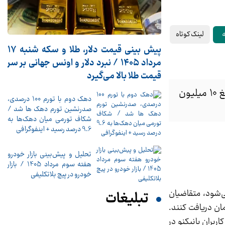
لینک کوتاه
ه
پیش ‌بینی قیمت دلار، طلا و سکه شنبه ۱۷
مرداد ۱۴۰۵ / نبرد دلار و اونس جهانی بر سر
قیمت طلا بالا می‌گیرد
متقاضیان می‌توانند با شرکت در جشنواره نوروزی بانکینو، برای دریافت وام سه گام تا وام بانکینو به مبلغ 10 میلیون
دهک دوم با تورم 100 درصدی،
صدرنشین تورم دهک ها شد /
شکاف تورمی میان دهک‌ها به
9.6 درصد رسید + اینفوگرافی
تحلیل و پیش‌بینی بازار خودرو
هفته سوم مرداد 1405 / بازار
خودرو در پیچ بلاتکلیفی
خاورمیانه که از 21 اسفندماه تا 31 فروردین‌ماه 1404 برگزار می‌شود، متقاضیان
تبلیغات
ه الکترونیکی، وام سه گام تا وام بانکینو را تا سقف 10 میلیون تومان دریافت کنند.
بران بانیکنو در