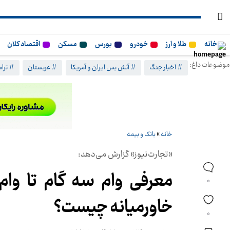
خانه
طلا و ارز
خودرو
بورس
مسکن
اقتصاد کلان
موضوعات داغ:
# اخبار جنگ
# آتش بس ایران و آمریکا
# عربستان
# ترا
خانه
»
بانک و بیمه
«تجارت‌نیوز» گزارش می‌دهد:
معرفی وام سه گام تا وام
0
خاورمیانه چیست؟
0