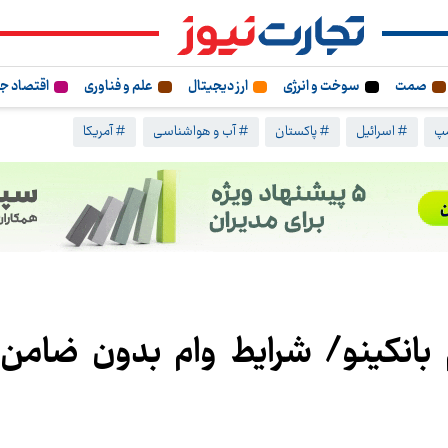
صمت
سوخت و انرژی
ارز دیجیتال
علم و فناوری
اقتصاد ج
مپ
# اسرائیل
# پاکستان
# آب و هواشناسی
# آمریکا
 بانکینو/ شرایط وام بدون ضامن 