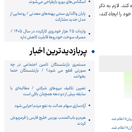
اسکناس‌های یورو بازطراحی می‌شوند
زان امتیاز خود را مشاهده کند. لازم به ذکر
ضی باید در مدت زمان 100 روزه موجودی حساب خود را ایجاد کند،
پایان واگذاری‌ سنتی پهنه‌های معدنی / رونمایی از
مدل جدید مشارکت
واردات ۲۵ هزار خودروی کارکرده در سال ۱۴۰۵ /
مصرف سوخت خودرو‌ها قابلیت کاهش دارد
پربازدیدترین اخبار
مستمری بازنشستگان تامین اجتماعی در چه
صورتی قطع می شود؟ / بازنشستگان حتما
بخوانند
تعیین تکلیف نیروهای شرکتی / مطالبه‌ای با
سابقه بیش از دو دهه همچنان باقی است
آزادسازی سهام عدالت به نفع مردم اجرایی شود
هرمز و باب‌المندب بورس خلیج فارس را قرمزپوش
کردند
ان» اعلام شد