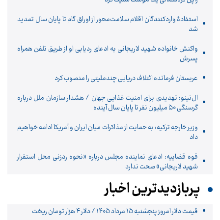
استفادۀ واردکنندگان اقلام سلامت‌محور از اوراق گام تا پایان سال تمدید
شد
واکنش خانواده شهید لاریجانی به ادعای ردیابی او از طریق تلفن همراه
پسرش
عربستان فرمانده ائتلاف دریایی چندملیتی را منصوب کرد
ال‌نینو؛ تهدیدی برای امنیت غذایی جهان / هشدار سازمان ملل درباره
گرسنگی ۵۰ میلیون نفر تا پایان سال آینده
وزیر خارجه ترکیه: به حمایت از مذاکرات میان ایران و آمریکا ادامه خواهیم
داد
قوه قضاییه: ادعای نماینده مجلس درباره «نحوه ردزنی محل استقرار
شهید لاریجانی» صحت ندارد
پربازدیدترین اخبار
قیمت دلار امروز پنجشنبه 15 مرداد 1405 / دلار ۴ هزار تومان ریخت