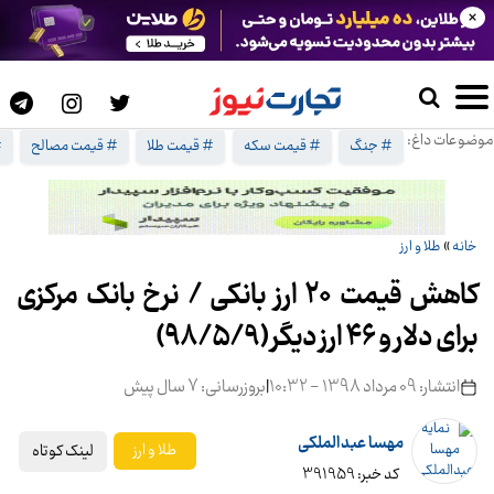
×
موضوعات داغ:
# جنگ
# قیمت سکه
# قیمت طلا
# قیمت مصالح
#
خانه
»
طلا و ارز
کاهش قیمت 20 ارز بانکی / نرخ بانک مرکزی
برای دلار و ۴۶ ارز دیگر (۹۸/۵/9)
انتشار: 09 مرداد 1398 - 10:32
|
بروزرسانی: 7 سال پیش
مهسا عبدالملکی
لینک کوتاه
طلا و ارز
کد خبر: 391959