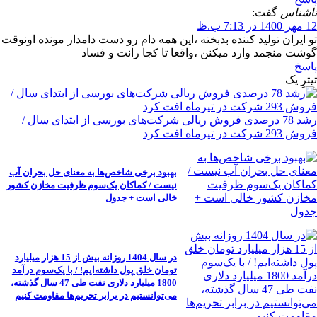
ناشناس
گفت:
12 مهر 1400 در 7:13 ب.ظ
تو ایران تولید کننده بدبخته ،این همه دام رو دست دامدار مونده اونوقت
گوشت منجمد وارد میکنن ،واقعا تا کجا رانت و فساد
پاسخ
تیترِ یک
رشد 78 درصدی فروش ریالی شرکت‌های بورسی از ابتدای سال /
فروش 293 شرکت در تیرماه افت کرد
بهبود برخی شاخص‌ها به معنای حل بحران آب
نیست / کماکان یک‌سوم ظرفیت مخازن کشور
خالی است + جدول
در سال 1404 روزانه بیش از 15 هزار میلیارد
تومان خلق پول داشته‌ایم! / با یک‌سوم درآمد
1800 میلیارد دلاری نفت طی 47 سال گذشته،
می‌توانستیم در برابر تحریم‌ها مقاومت کنیم