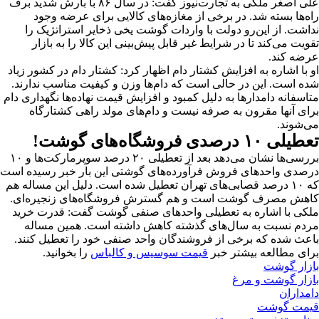
علی اصغر ملکی به تجارت‌نیوز گفت: در سال ۸۶ با بارش شدید برف
راه‌ها بسته شد. در برخی از مغازه‌های کالایی برای عرضه وجود
نداشت. از این‌رو دولت با واردات گوشت یخی ذخایر استراتژیک را
تقویت می‌کند تا در شرایط غیر قابل پیش‌بینی این کالا را به بازار
عرضه کند.
او با اشاره به افزایش کشتار دام اظهار کرد: کشتار دام در کشور زیاد
شده است. این در حالی است که دام‌ها وزن و کیفیت مناسب ندارند.
متاسفانه دامدارها به دلیل کمبود و افزایش قیمت نهاده‌ها نگهداری دام
برای آنها مقرون به صرفه نیست و دام‌های مولد راهی کشتارگاه
می‌شوند.
تعطیلی ۱۰ درصدی فروشگاه‌های گوشت!
بررسی‌ها نشان می‌دهد بعد از تعطیلی ۲۰ درصد سوپرمارکت‌ها و ۱۰
درصدی واحدهای فروش فرآورده‌های گوشتی این بار خبر رسیده است
که ۱۰ درصد قصابی‌های تهران تعطیل شده است. دلیل این مساله هم
کاهش مصرف گوشت است و هم گسترش فروشگاه‌های زنجیره‌ای.
ملکی با اشاره به تعطیلی واحدهای صنفی گوشت گفت: قدرت خرید
مردم نسبت به سال‌های گذشته کاهش داشته است. همین مساله
باعث شده که برخی از فروشندگان واحد صنفی خود را تعطیل کنند.
برای مطالعه بیشتر خبر
قیمت سوسیس و کالباس
را بخوانید.
بازار گوشت
بازار گوشت و مرغ
دامداران
قیمت گوشت