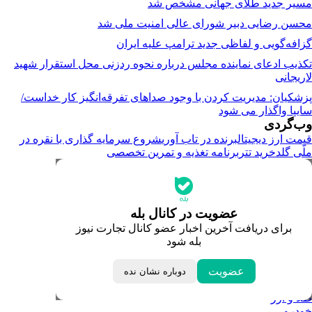
مسیر جدید طلای جهانی مشخص شد
محسن رضایی دبیر شورای عالی امنیت ملی شد
گزافه‌گویی و لفاظی جدید ترامپ علیه ایران
تکذیب ادعای نماینده مجلس درباره نحوه ردزنی محل استقرار شهید
لاریجانی
پزشکیان: مدیریت کردن با وجود صداهای تفرقه‌انگیز کار خداست/
سایپا واگذار می شود
وب‌گردی
قیمت ارز دیجیتال
برنده در تاب آوری
شروع سرمایه گذاری با نقره در
ملّی گلد
خرید تتر
برنامه تغذیه و تمرین تخصصی
جدیدترین قیمت‌ها
قیمت طلا
قیمت دلار
قیمت سکه امامی
عضویت در کانال بله
قیمت یورو
برای دریافت آخرین اخبار عضو کانال تجارت نیوز
قیمت درهم امارات
بله شود
ابزار تبدیل نرخ ارز
خبرهای مهم
لحظه تحویل سال
عضویت
دوباره نشان نده
داغ‌ترین‌های اقتصادی
طلا و ارز
خودرو