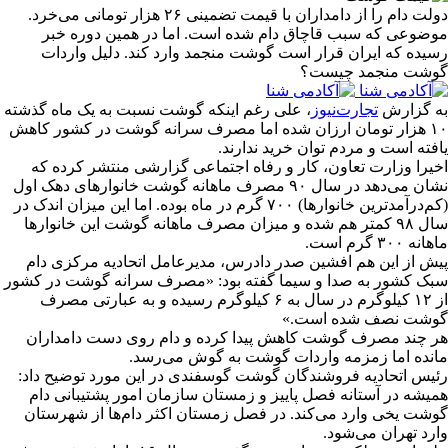
دولت دام را از دامداران با قیمت تضمینی ۲۶ هزار تومانی می‌خرد.
موضوعی که سبب قاچاق دام شده است. اما در همین دوره خبر
رسیده که ایران قرار است گوشت منجمد وارد کند. دلیل واردات
گوشت منجمد چیست؟
به گزارش
تجارت‌نیوز
، علی رغم اینکه گوشت نسبت به یک ماه گذشته
۱۰ هزار تومان ارزان شده اما مصرف سرانه گوشت در کشور کاهش
یافته است و مردم توان خرید ندارند.
اخیرا وزارت تعاون، کار و رفاه اجتماعی گزارشی منتشر کرده که
نشان می‌دهد در سال ۹۰ مصرف ماهانه گوشت خانوارهای دهک اول
(کم‌درآمدترین خانوارها) ۷۰۰ گرم در ماه بوده. اما این میزان اندک در
سال ۹۸ کمتر هم شده و میزان مصرف ماهانه گوشت این خانوارها
ماهانه ۳۰۰ گرم است.
پیش از این هم افشین صدر دادرس، مدیرعامل اتحادیه مرکزی دام
سبک کشور به صدا و سیما گفته بود: «مصرف سرانه گوشت در کشور
از ۱۲ کیلوگرم در سال به ۶ کیلوگرم رسیده و به عبارتی مصرف
گوشت نصف شده است.»
هر چند مصرف گوشت کاهش پیدا کرده و دام روی دست دامداران
مانده اما زمزمه‌ واردات گوشت به گوش می‌رسد.
رئیس اتحادیه فروشندگان گوشت گوسفندی در این مورد توضیح داد:
همیشه در آستانه فصل پاییز و زمستان سازمان امور پشتیبانی دام
گوشت یخی وارد می‌کند. در فصل زمستان اکثر دام‌ها از شهرستان
وارد تهران می‌شود.