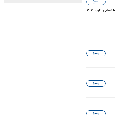
پاسخ
ی این قوانین از خودتون سوال میکنید با این تورم وبااین بیکاری که به هیچ وجه نمیشه اطمینان کرد ماه آینده من با حقوق اداره کاری ۴م و۵م ایا شغلم را دارم یا نه که
پاسخ
پاسخ
پاسخ