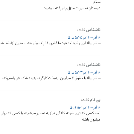
سلام
دوستان تعمیرات منزل پذیرفته میشود
ناشناس
گفت:
16 آذر 1400 در 5:45 ب.ظ
سلام .والا این وام ها به درد ما فقیر و فقرا نمیخواهد .ممنون از لطف شم
ناشناس
گفت:
16 آذر 1400 در 5:43 ب.ظ
سلام .والا با حقوق ۴ میلیون .بدبخت کارگر نمیتونه شکمش راسیرکنه.چه برسه وام تعمیر خونه بگیره با سود ۱۸ درصد .ماهی ۴ میلیون .دولتمردان هرتصمیمی میگیرند برای پول دارها
بی نام
گفت:
16 آذر 1400 در 11:01 ق.ظ
میلیون باشه