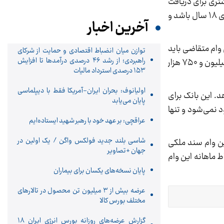
تقاضیان وام می‌دهد. مشتری برای دریافت
این وام لازم است تا حساب در بانک داشته باشد. این وام به صورت نقدی است و شرایط دریافت آن این است که متقاضی بالای ۱۸ سال باشد و
آخرین اخبار
 می‌دهد. برای دریافت این وام متقاضی باید
توازن میان انضباط اقتصادی و حمایت از شرکای
راهبردی؛ از رشد ۴۶ درصدی درآمدها تا افزایش
در بانک دی سپرده‌گذاری کند و تا زمان تسویه کامل سپرده مشتری نزد بانک مسدود می‌ماند. اقساط ماهانه این وام هم ۱۱ میلیون و ۷۵۰ هزار
۱۵۳ درصدی استرداد مالیات
اولیانوف: بحران ایران-آمریکا فقط با دیپلماسی
۶ ماهه به متقاضیان وام می‌دهد. این بانک برای
پایان می‌یابد
 نمی‌شود و تنها
عراقچی: بر عهد خود با رهبر شهید ایستاده‌ایم
شاسی بلند جدید فولکس واگن / یک اولین در
‌دهد. نوع ضمانت این وام سند ملکی
جهان +تصاویر
اط ماهانه این وام
پایان نسخه‌های یکسان برای بیماران
عرضه بیش از ۳ میلیون تن محصول در تالارهای
مختلف بورس کالا
گزارش عرضه‌های روزانه بورس انرژی ایران 18