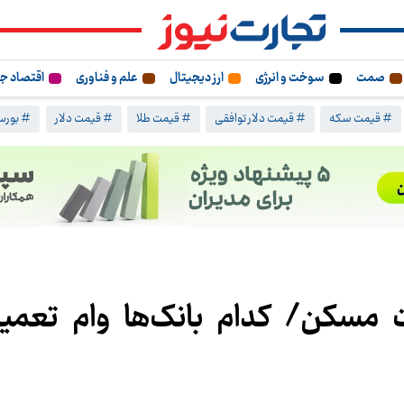
صمت
سوخت و انرژی
ارز دیجیتال
علم و فناوری
اقتصاد ج
# قیمت سکه
# قیمت دلار توافقی
# قیمت طلا
# قیمت دلار
# بورس 
عمیرات مسکن/ کدام بانک‌ها وام تع