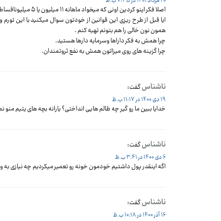
20 مرداد 1401 در 7:35 ب.ظ
اصلا فکر اینو کردین اونی که میخواد ماهانه ۱۱ میلیون یا ۵ میلیوناقساط وام بده باید چقدر درآمد داشته باشه
همون نون خالی را هم بتونم تهیه کنم .
چرا همش به فکر داراها وسرمایه دارها هستید.
چرا گزینه های روی میزاتون همش به نفع ثروتمندان.
ناشناس
گفت:
19 دی 1400 در 11:17 ب.ظ
خدایا ببین ما رو گیر چه ظالم هایی انداختی؟ یارانه بچه های یتیم منو نمیدین بعد وام
ناشناس
گفت:
6 دی 1400 در 3:41 ب.ظ
اگه اینقدر پول داشتیم خودمون خونه رو تعمیر میکردیم چه نیازی به وام 
ناشناس
گفت:
16 آذر 1400 در 10:18 ب.ظ