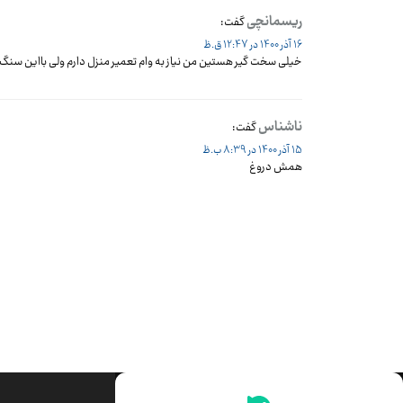
ریسمانچی
گفت:
16 آذر 1400 در 12:47 ق.ظ
خیلی سخت گیر هستین من نیاز به وام تعمیر منزل دارم ولی بااین سنگ ب
ناشناس
گفت:
15 آذر 1400 در 8:39 ب.ظ
همش دروغ
جدیدترین قیمت‌ها