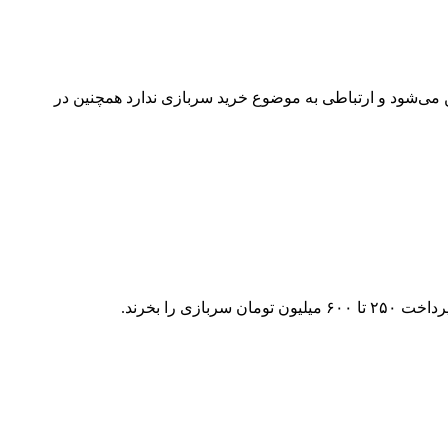
صوص منتفی شدن افزایش حقوق سربازان در سال آینده گفت: حقوق سربازان از محل تبصره ۷ بودجه تامین می‌شود و ارتباطی به موضوع خرید سربازی ندارد همچنین در
را بخرند.