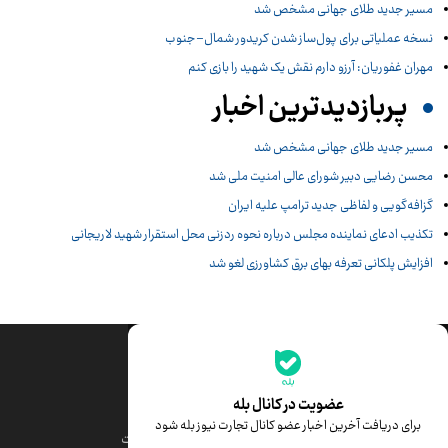
مسیر جدید طلای جهانی مشخص شد
نسخه عملیاتی برای پول‌ساز شدن کریدور شمال–جنوب
مهران غفوریان: آرزو دارم نقش یک شهید را بازی کنم
پربازدیدترین اخبار
مسیر جدید طلای جهانی مشخص شد
محسن رضایی دبیر شورای عالی امنیت ملی شد
گزافه‌گویی و لفاظی جدید ترامپ علیه ایران
تکذیب ادعای نماینده مجلس درباره نحوه ردزنی محل استقرار شهید لاریجانی
افزایش پلکانی تعرفه بهای برق کشاورزی لغو شد
جدیدترین قیمت‌ها
قیمت طلا
قیمت یورو
عضویت در کانال بله
برای دریافت آخرین اخبار عضو کانال تجارت نیوز بله شود
قیمت دلار
قیمت درهم امارات