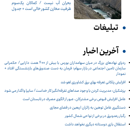
بحران آب نیست / کماکان یک‌سوم
ظرفیت مخازن کشور خالی است + جدول
تبلیغات
آخرین اخبار
ردپای نهادهای بزرگ در میان سهامداران بورس با بیش از 400 همت دارایی/ حکمرانی
سازمان تامین اجتماعی در بازار سهام؛ فرمان به دست صندوق‌های بازنشستگی افتاد +
نمودار
افزایش پلکانی تعرفه بهای برق کشاورزی لغو شد
پزشکیان: مدیریت کردن با وجود صداهای تفرقه‌انگیز کار خداست/ سایپا واگذار می شود
عامل افزایش قبوض برخی مشترکان، عبور از الگوی مصرف در تابستان است
دستگیری عامل توهین به زائران اربعین در فضای مجازی
رگبار رعدوبرق در برخی از نواحی شمال کشور
استقلال بازی دوستانه دیگری نخواهد داشت