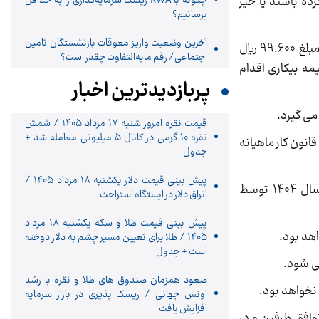
رده باشند یا خیر
چگونه با RWA ریسک سرمایه‌گذاری را به حداقل
برسانیم؟
آخرین وضعیت واریز معوقات بازنشستگان تامین
تبصره 1: نرخ پایه (سنوات) کارگران مشمول طرح های طبقه بندی مشاغل برای گروه یک مبلغ مذکور و سقف آن در گروه 20 مبلغ 99.600 ریال
اجتماعی/ رقم مابه‌التفاوت چقدر است؟
مه بیکاری اقدام
پربازدیدترین اخبار
قیمت نقره امروز شنبه ۱۷ مرداد ۱۴۰۵ / شمش
نقره ۱۰ گرمی در کانال ۵ میلیونی معامله شد +
. مبلغ کمک هزینه اقلام مصرفی خانوار و حفظ قدرت خرید به عنوان مزایای رفاهی و انگیزه ای ای موضوع تبصره 3 ماده 36 قانون کار ماهیانه
جدول
پیش ‌بینی قیمت دلار یکشنبه ۱۸ مرداد ۱۴۰۵ /
5. مبلغ کمک هزینه مسکن کارگری بدون تغییر ماهیانه 9.000.000 ریال (نه میلیون ریال) می باشد که از فروردین ماه سال 1404 توسط
اتراق دلار در ایستگاه استراحت
پیش‌ بینی قیمت طلا و سکه یکشنبه ۱۸ مرداد
۱۴۰۵ / طلا برای تعیین مسیر چشم به دلار دوخته
است + جدول
صعود همزمان صندوق های طلا و نقره با رشد
اونس جهانی / ریسک پذیری در بازار سرمایه
افزایش یافت
توافق طرفین و در