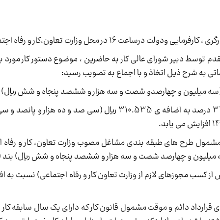
در محل وزارت تعاون،کار و رفاه اجتماعی برگزار گردید.
مقدم توسط دبیر شورای عالی کار به حاضرین ، موضوع دستور کار مورد ب
اتی به شرح ذیل اتخاذ و با اجماع به تصویب رسید:
2. سایر سطوح مزدی از ابتدای سال 1404 به میزان 32 درصد به اضافه ی 310.535 ریال (سی صد
رگران مشمول طرح های طبقه بندی مشاغل مصوب وزارت تعاون، کار و رفاه ا
( پس از کسب مجوزهای لازم از وزارت تعاون کار و رفاه اجتماعی) نسبت به 
 1404 در مورد کارگران دارای قرارداد دائم و موقت مشمول قانون کار که دارای یک سال سابق