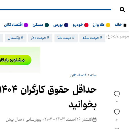
خانه
طلا و ارز
خودرو
بورس
مسکن
اقتصاد کلان
موضوعات داغ:
# قیمت سکه
# قیمت طلا
# قیمت دلار
# پاکستان
#
خانه
»
اقتصاد کلان
بخوانید
0
انتشار: 26 اسفند 1403 - 02:02
|
بروزرسانی: 1 سال پیش
0