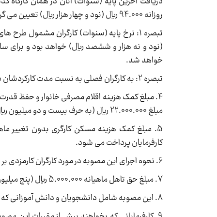
دریافت آخرین پایه (سنوات) آنان در همان کارگاه گذش
روزانه 94.000 ریال (نود و چهار هزار ریال) تعیین می گردد.
(نود و نه هزار و ششصد ریال) خواهد بود و برای سای
خواهد شد.
تبصره 2: به کارگران فصلی به نسبت مدت کارکردشان در سال 1403، میزان مقرر در این بند (یا تبصره (1) آن حسب مورد) تعلق می گیرد.
مبلغ 22.000.000 ریال (به حرف بیست و دو میلیون ریال) از سوی کارفرمایان پرداخت می شود.
کارفرمایان پرداخت می شود.
6. نحوه اجرای این مصوبه در مورد کارگران کارمزدی بر اساس دستورالعمل اداره کل روابط کار، جبران خدمت و بیمه بیکاری خواهد بود.
7. مبلغ حق تاهل ماهیانه 5.000.000 ریال (پنج میلیون ریال) برای کارگران متاهل اعم از مرد یا زن از سوی کارفرمایان پرداخت می شود.
8. این مصوبه شامل دانشجویان و دانش آموزانی که در تعطیلات تابستانی در واحد های مشمول قانون کار شاغل می شوند، نخواهد بود.
9. کارفرمایانی که بخواهند بیش از مقررات این مصوب