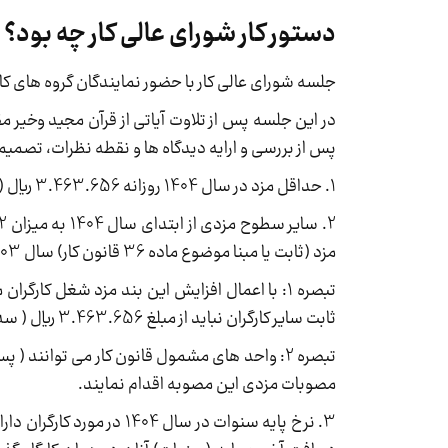
دستور کار شورای عالی کار چه بود؟
جلسه شورای عالی کار با حضور نمایندگان گروه های کارگری ، کارفرمایی ودولت درساعت 16 
در این جلسه پس از تلاوت آیاتی از قرآن مجید وخیر 
پس از بررسی و ارایه دیدگاه ها و نقطه نظرات، تصمیم
1. حداقل مزد در سال 1404 روزانه 3.463.656 ریال (سه میلیون و چهارصدو شصت و سه هزار و ششصد پنجاه و شش ریال) تعیین می گردد.
مزد (ثابت یا مبنا موضوع ماده 36 قانون کار) سال 1403 افزایش می یابد.
تبصره 1: با اعمال افزایش این بند مزد شغل کا
ثابت سایر کارگران نباید از مبلغ 3.463.656 ریال ( سه میلیون و چهارصد شصت و سه هزار و ششصد پنجاه و شش ریال) بند (1) کمتر شود.
تبصره 2: واحد های مشمول قانون کار می توانند 
مصوبات مزدی این مصوبه اقدام نمایند.
3. نرخ پایه سنوات در سال