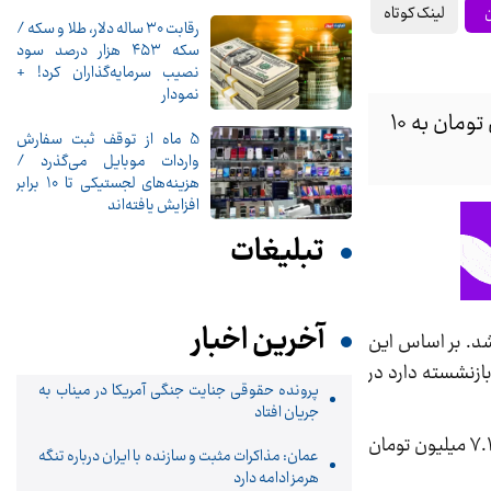
لینک کوتاه
ن
رقابت ۳۰ ساله دلار، طلا و سکه /
سکه ۴۵۳ هزار درصد سود
نصیب سرمایه‌گذاران کرد! +
نمودار
به گفته وزیر کار حداقل حقوق کارگران ۱۴۰۴ در شورای عالی کار و با حضور شرکای اجتماعی از ۷.۱ میلیون تومان به ۱۰
5 ماه از توقف ثبت سفارش
واردات موبایل می‌گذرد /
هزینه‌های لجستیکی تا 10 برابر
افزایش یافته‌اند
تبلیغات
آخرین اخبار
۹ ساعت به نتیجه رسید و حداقل حقوق کارگران ۱۴۰۴ تعیین شد. بر اساس این
دربرگیری برای بیش از ۱۵ و نیم میلیون کارگر بیمه شده و حدود ۳ میلیون بازنشسته دارد در
پرونده حقوقی جنایت جنگی آمریکا در میناب به
جریان افتاد
احمد میدری وزیر تعاون کار و رفاه اجتماعی در جمع خبرنگاران اعلام کرد: در جلسه شورای عالی کار با حضور شرکای اجتماعی از ۷.۱ میلیون تومان
عمان: مذاکرات مثبت و سازنده با ایران درباره تنگه
هرمز ادامه دارد