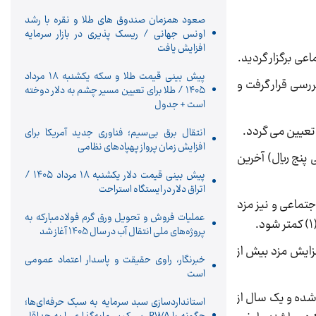
صعود همزمان صندوق های طلا و نقره با رشد
اونس جهانی / ریسک پذیری در بازار سرمایه
افزایش یافت
پیش‌ بینی قیمت طلا و سکه یکشنبه ۱۸ مرداد
ررسی قرار گرفت و
۱۴۰۵ / طلا برای تعیین مسیر چشم به دلار دوخته
است + جدول
انتقال برق بی‌سیم؛ فناوری جدید آمریکا برای
افزایش زمان پرواز پهپادهای نظامی
 و ده هزار و پانصد و سی پنج ریال) آخرین
پیش ‌بینی قیمت دلار یکشنبه ۱۸ مرداد ۱۴۰۵ /
اتراق دلار در ایستگاه استراحت
جتماعی و نیز مزد
عملیات فروش و تحویل ورق گرم فولادمبارکه به
پروژه‌های ملی انتقال آب در سال 1405 آغاز شد
افزایش مزد بیش از
خبرنگار، راوی حقیقت و پاسدار اعتماد عمومی
است
ه کار شده و یک سال از
استانداردسازی سبد سرمایه به سبک حرفه‌ای‌ها؛