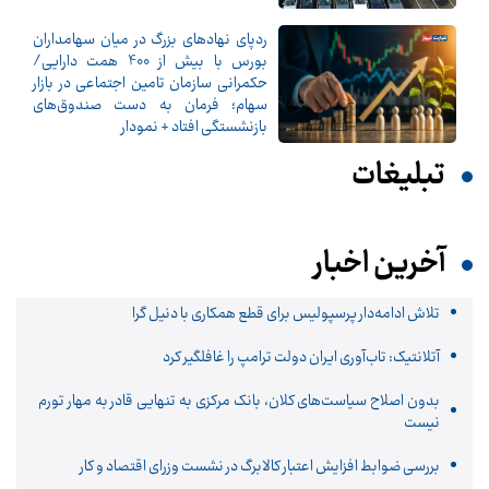
ردپای نهادهای بزرگ در میان سهامداران
بورس با بیش از 400 همت دارایی/
حکمرانی سازمان تامین اجتماعی در بازار
سهام؛ فرمان به دست صندوق‌های
بازنشستگی افتاد + نمودار
تبلیغات
آخرین اخبار
تلاش ادامه‌دار پرسپولیس برای قطع همکاری با دنیل گرا
آتلانتیک: تاب‌آوری ایران دولت ترامپ را غافلگیر کرد
بدون اصلاح سیاست‌های کلان، بانک مرکزی به تنهایی قادر به مهار تورم
نیست
بررسی ضوابط افزایش اعتبار کالابرگ در نشست وزرای اقتصاد و کار