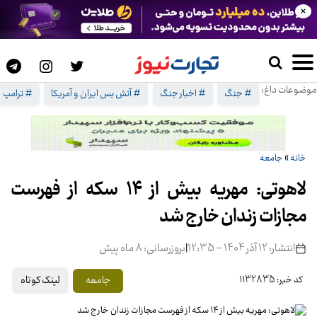
×
موضوعات داغ:
# جنگ
# اخبار جنگ
# آتش بس ایران و آمریکا
# ترامپ
خانه
»
جامعه
لاهوتی: مهریه بیش از ۱۴ سکه از فهرست
مجازات زندان خارج شد
انتشار: 12 آذر 1404 - 12:35
|
بروزرسانی: 8 ماه پیش
لینک کوتاه
جامعه
کد خبر: 1132835