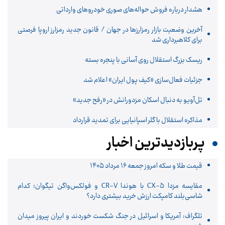
هشدار درباره فروش حواله‌های صوری خودروهای وارداتی
آخرین وضعیت بازار رمزارزها در جهان / قانون جدید رمزارز اروپا فرصتی
برای کلاهبرداری شد
ریسک بزرگ استقلال روی آسانی با پنجره بسته
جزئیات فعال‌سازی «کیف پول ایران» اعلام شد
تل‌آویو به دنبال اسکان مزدورانش در «رفح جدید»
مذاکره استقلال با گلر اسپانیایی برای تمدید قرارداد
پربازدیدترین اخبار
قیمت طلا و سکه امروز جمعه ۱۶ مرداد ۱۴۰۵
مقایسه مزدا CX-5 با هوندا CR-V و فولکس‌واگن تیگوان؛ کدام
شاسی‌بلند کامپکت ارزش خرید بیشتری دارد؟
تلگراف: آمریکا و اسرائیل در جنگ شکست خوردند و ایران پیروز میدان