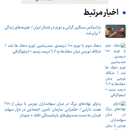
اخبار مرتبط
پارادوکس سنگین گرانی و تورم در شمال ایران/ هزینه‌های زندگی
2 برابر ‌شد
دهک دوم با تورم 100 درصدی، صدرنشین تورم دهک ها شد /
شکاف تورمی میان دهک‌ها به 9.6 درصد رسید + اینفوگرافی
ردپای نهادهای بزرگ در میان سهامداران بورس با بیش از 400
همت دارایی/ حکمرانی سازمان تامین اجتماعی در بازار سهام؛
فرمان به دست صندوق‌های بازنشستگی افتاد + نمودار