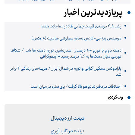
پربازدیدترین اخبار
رشد 4.8 درصدی قیمت جهانی طلا در معاملات هفته
مرسدس بنز جی-کلاس نسخه سفارشی سامیت (+عکس)
دهک دوم با تورم 100 درصدی، صدرنشین تورم دهک ها شد / شکاف
تورمی میان دهک‌ها به 9.6 درصد رسید + اینفوگرافی
پارادوکس سنگین گرانی و تورم در شمال ایران/ هزینه‌های زندگی 2 برابر
‌شد
اختلافات در دفتر نتانیاهو بالا گرفت/ پای ساره در میان است
وب‌گردی
قیمت ارز دیجیتال
برنده در تاب آوری