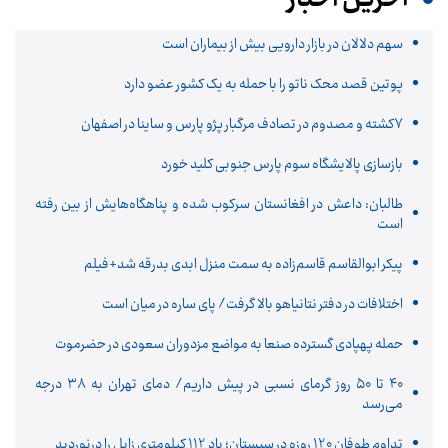
سهم دلالان در بازار دارویی بیش از بیماران است
پوتین قصد محک ناتو را با حمله به یک کشور عضو دارد
۷کشته و مصدوم در تصادف مرگبار پژو پارس و ساینا در اصفهان
بازسازی پالایشگاه سوم پارس جنوبی کلید خورد
طالبان: داعش در افغانستان سرکوب شده و پناهگاه‌هایش از بین رفته
است
پیکر ابوالقاسم قاسم‌زاده به سمت منزل ابدی بدرقه شد+فیلم
اختلافات در دفتر نتانیاهو بالا گرفت/ پای ساره در میان است
حمله پهپادی گسترده صنعا به مواضع مزدوران سعودی در حضرموت
۴۰ تا ۵۰ روز گرمای نسبی در پیش داریم/ دمای تهران به ۳۸ درجه
می‌رسد
تداوم طوفان 120 روزه در سیستان؛ باد 112 کیلومتری ‌زابل را درنوردید