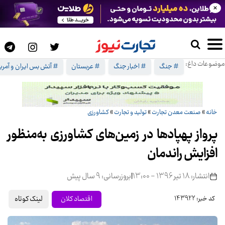
×
موضوعات داغ:
# جنگ
# اخبار جنگ
# عربستان
# آتش بس ایران و آمریک
خانه
»
صنعت معدن تجارت
»
تولید و تجارت
»
کشاورزی
پرواز پهپادها در زمین‌های کشاورزی به‌منظور
افزایش راندمان
انتشار: 18 تیر 1396 - 13:00
|
بروزرسانی: 9 سال پیش
لینک کوتاه
اقتصاد کلان
کد خبر: 143922