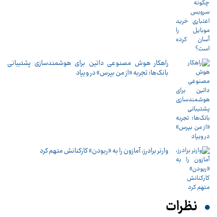
راهکار هوش مصنوعی داتین برای هوشمندسازی پشتیبانی
بانک‌ها؛ تجربه «از من بپرس» در ویپاد
وارنر برادرز، آمازون را به «ربودن» کارکنانش متهم کرد
نظرات