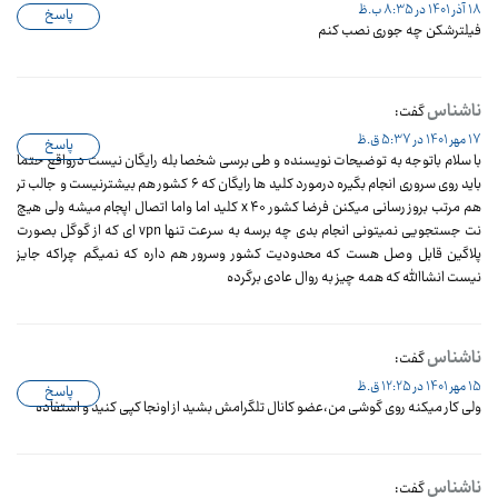
18 آذر 1401 در 8:35 ب.ظ
پاسخ
فیلترشکن چه جوری نصب کنم
ناشناس
گفت:
17 مهر 1401 در 5:37 ق.ظ
پاسخ
با سلام باتوجه به توضیحات نویسنده و طی برسی شخصا بله رایگان نیست درواقع حتما
باید روی سروری انجام بگیره درمورد کلید ها رایگان که ۶ کشور هم بیشترنیست و جالب تر
هم مرتب بروز رسانی میکنن فرضا کشور x ۴۰ کلید اما واما اتصال اپجام میشه ولی هیچ
نت جستجویی نمیتونی انجام بدی چه برسه به سرعت تنها vpn ای که از گوگل بصورت
پلاگین قابل وصل هست که محدودیت کشور وسرور هم داره که نمیگم چراکه جایز
نیست انشاالله که همه چیز به روال عادی برگرده
ناشناس
گفت:
15 مهر 1401 در 12:25 ق.ظ
پاسخ
ولی کار میکنه روی گوشی من،عضو کانال تلگرامش بشید از اونجا کپی کنید و استفاده
ناشناس
گفت: