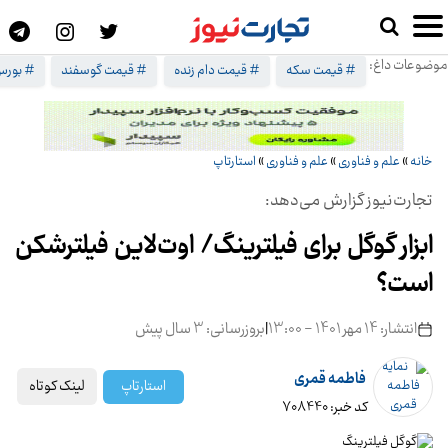
موضوعات داغ:
# قیمت سکه
# قیمت دام زنده
# قیمت گوسفند
# بورس 
خانه
»
علم و فناوری
»
علم و فناوری
»
استارتاپ
تجارت‌نیوز گزارش می‌دهد:
ابزار گوگل برای فیلترینگ/ اوت‌لاین فیلترشکن
است؟
انتشار: 14 مهر 1401 - 13:00
|
بروزرسانی: 3 سال پیش
فاطمه قمری
لینک کوتاه
استارتاپ
کد خبر: 708440