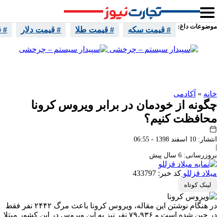
موضوعات داغ:
# قیمت سکه
# قیمت طلا
# قیمت دلار
# 
واتساپ
تلگرام
اینستا
ایکس
خانه
»
آکادمی
چگونه از خودمان در برابر ویروس کرونا
محافظت کنیم؟
انتشار: 10 اسفند 1398 - 06:55
|
بروزرسانی: 6 سال پیش
میلاد قزللو
کد خبر: 433797
لینک کوتاه
در هنگام نوشتن این مقاله، ویروس کرونا باعث مرگ ۲۴۴۲ نفر فقط
در چین شده است و ۷۹،۹۳۶ نفر نیز به این ویروس در این کشور مبتلا