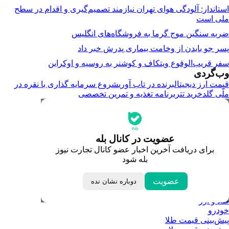
استاندار: آلودگی هوای تهران نیازمند تصمیم‌گیری و اقدام در سطح
ملی است
ضربه سنگین موج گرما به فروشگاه‌های انگلیس
پسر جو بایدن از وخامت بیماری پدرش خبر داد
سفر قریب‌الوقوع ویتکاف و کوشنر به روسیه و اوکراین
وب‌گردی
قیمت ارز دیجیتال
برنده در تاب آوری
شروع سرمایه گذاری با نقره در
ملّی گلد
خرید تتر
برنامه تغذیه و تمرین تخصصی
جدیدترین قیمت‌ها
قیمت طلا
قیمت دلار
قیمت سکه امامی
عضویت در کانال بله
قیمت یورو
برای دریافت آخرین اخبار عضو کانال تجارت نیوز
قیمت درهم امارات
بله شود
ابزار تبدیل نرخ ارز
خبرهای مهم
لحظه تحویل سال
عضویت
دوباره نشان نده
داغ‌ترین‌های اقتصادی
طلا و ارز
خودرو
پیش‌بینی قیمت طلا