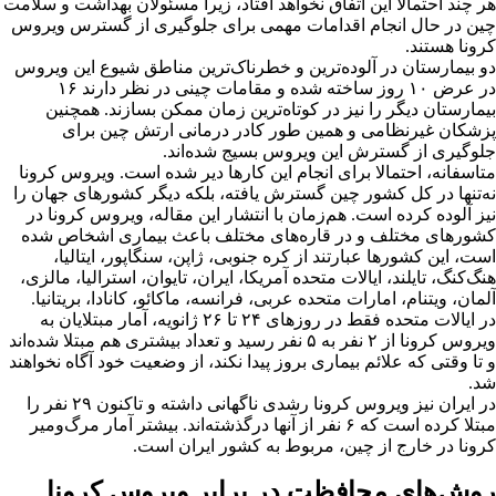
هر چند احتمالا این اتفاق نخواهد افتاد، زیرا مسئولان بهداشت و سلامت
چین در حال انجام اقدامات مهمی برای جلوگیری از گسترس ویروس
کرونا هستند.
دو بیمارستان در آلوده‌ترین و خطرناک‌ترین مناطق شیوع این ویروس
در عرض ۱۰ روز ساخته شده و مقامات چینی در نظر دارند ۱۶
بیمارستان دیگر را نیز در کوتاه‌ترین زمان ممکن بسازند. همچنین
پزشکان غیرنظامی و همین طور کادر درمانی ارتش چین برای
جلوگیری از گسترش این ویروس بسیج شده‌اند.
متاسفانه، احتمالا برای انجام این کارها دیر شده است. ویروس کرونا
نه‌تنها در کل کشور چین گسترش یافته، بلکه دیگر کشورهای جهان را
نیز آلوده کرده است. هم‌زمان با انتشار این مقاله، ویروس کرونا در
کشورهای مختلف و در قاره‌های مختلف باعث بیماری اشخاص شده
است، این کشورها عبارتند از کره جنوبی، ژاپن، سنگاپور، ایتالیا،
هنگ‌کنگ، تایلند، ایالات متحده آمریکا، ایران، تایوان، استرالیا، مالزی،
آلمان، ویتنام، امارات متحده عربی، فرانسه، ماکائو، کانادا، بریتانیا.
در ایالات متحده فقط در روزهای ۲۴ تا ۲۶ ژانویه، آمار مبتلایان به
ویروس کرونا از ۲ نفر به ۵ نفر رسید و تعداد بیشتری هم مبتلا شده‌اند
و تا وقتی که علائم بیماری بروز پیدا نکند، از وضعیت خود آگاه نخواهند
شد.
در ایران نیز ویروس کرونا رشدی ناگهانی داشته و تاکنون ۲۹ نفر را
مبتلا کرده است که ۶ نفر از آنها درگذشته‌اند. بیشتر آمار مرگ‌ومیر
کرونا در خارج از چین، مربوط به کشور ایران است.
روش‌های محافظت در برابر ویروس کرونا