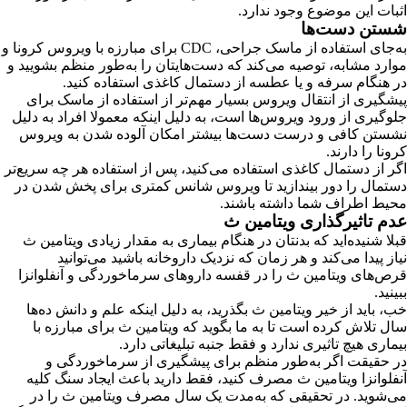
اثبات این موضوع وجود ندارد.
شستن دست‌ها
به‌جای استفاده از ماسک جراحی، CDC برای مبارزه با ویروس کرونا و
موارد مشابه، توصیه می‌کند که دست‌هایتان را به‌طور منظم بشویید و
در هنگام سرفه و یا عطسه از دستمال کاغذی استفاده کنید.
پیشگیری از انتقال ویروس بسیار مهم‌تر از استفاده از ماسک برای
جلوگیری از ورود ویروس‌ها است، به دلیل اینکه معمولا افراد به دلیل
نشستن کافی و درست دست‌ها بیشتر امکان آلوده شدن به ویروس
کرونا را دارند.
اگر از دستمال کاغذی استفاده می‌کنید، پس از استفاده هر چه سریع‌تر
دستمال را دور بیندازید تا ویروس شانس کمتری برای پخش شدن در
محیط اطراف شما داشته باشند.
عدم تاثیرگذاری ویتامین ث
قبلا شنیده‌اید که بدنتان در هنگام بیماری به مقدار زیادی ویتامین ث
نیاز پیدا می‌کند و هر زمان که نزدیک داروخانه باشید می‌توانید
قرص‌های ویتامین ث را در قفسه داروهای سرماخوردگی و آنفلوانزا
ببینید.
خب، باید از خیر ویتامین ث بگذرید، به دلیل اینکه علم و دانش ده‌ها
سال تلاش کرده است تا به ما بگوید که ویتامین ث برای مبارزه با
بیماری هیچ تاثیری ندارد و فقط جنبه تبلیغاتی دارد.
در حقیقت اگر به‌طور منظم برای پیشگیری از سرماخوردگی و
آنفلوانزا ویتامین ث مصرف کنید، فقط دارید باعث ایجاد سنگ کلیه
می‌شوید. در تحقیقی که به‌مدت یک سال مصرف ویتامین ث را در