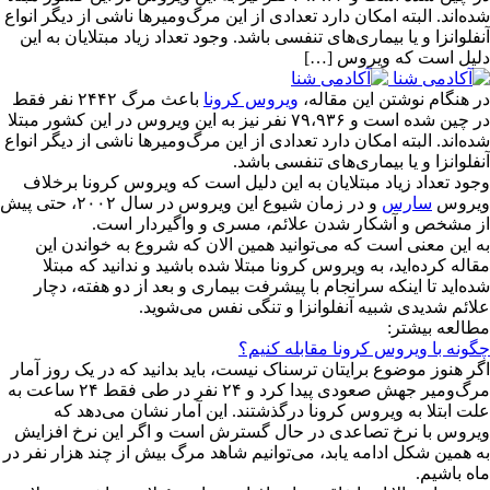
شده‌اند. البته امکان دارد تعدادی از این مرگ‌ومیرها ناشی از دیگر انواع
آنفلوانزا و یا بیماری‌های تنفسی باشد. وجود تعداد زیاد مبتلایان به این
دلیل است که ویروس […]
در هنگام نوشتن این مقاله،
ویروس کرونا
باعث مرگ ۲۴۴۲ نفر فقط
در چین شده است و ۷۹،۹۳۶ نفر نیز به این ویروس در این کشور مبتلا
شده‌اند. البته امکان دارد تعدادی از این مرگ‌ومیرها ناشی از دیگر انواع
آنفلوانزا و یا بیماری‌های تنفسی باشد.
وجود تعداد زیاد مبتلایان به این دلیل است که ویروس کرونا برخلاف
ویروس
سارس
و در زمان شیوع این ویروس در سال ۲۰۰۲، حتی پیش
از مشخص و آشکار شدن علائم، مسری و واگیردار است.
به این معنی است که می‌توانید همین الان که شروع به خواندن این
مقاله کرده‌اید، به ویروس کرونا مبتلا شده باشید و ندانید که مبتلا
شده‌اید تا اینکه سرانجام با پیشرفت بیماری و بعد از دو هفته، دچار
علائم شدیدی شبیه آنفلوانزا و تنگی نفس می‌شوید.
مطالعه بیشتر:
چگونه با ویروس کرونا مقابله کنیم؟
اگر هنوز موضوع برایتان ترسناک نیست، باید بدانید که در یک روز آمار
مرگ‌ومیر جهش صعودی پیدا کرد و ۲۴ نفر در طی فقط ۲۴ ساعت به
علت ابتلا به ویروس کرونا درگذشتند. این آمار نشان می‌دهد که
ویروس با نرخ تصاعدی در حال گسترش است و اگر این نرخ افزایش
به همین شکل ادامه یابد، می‌توانیم شاهد مرگ بیش از چند هزار نفر در
ماه باشیم.