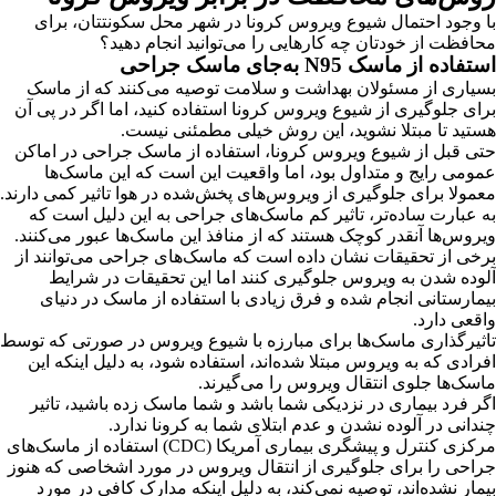
با وجود احتمال شیوع ویروس کرونا در شهر محل سکونتتان، برای
محافظت از خودتان چه کارهایی را می‌توانید انجام دهید؟
استفاده از ماسک N95 به‌جای ماسک جراحی
بسیاری از مسئولان بهداشت و سلامت توصیه می‌کنند که از ماسک
برای جلوگیری از شیوع ویروس کرونا استفاده کنید، اما اگر در پی آن
هستید تا مبتلا نشوید، این روش خیلی مطمئنی نیست.
حتی قبل از شیوع ویروس کرونا، استفاده از ماسک جراحی در اماکن
عمومی رایج و متداول بود، اما واقعیت این است که این ماسک‌ها
معمولا برای جلوگیری از ویروس‌های پخش‌شده در هوا تاثیر کمی دارند.
به عبارت ساده‌تر، تاثیر کم ماسک‌های جراحی به این دلیل است که
ویروس‌ها آنقدر کوچک هستند که از منافذ این ماسک‌ها عبور می‌کنند.
برخی از تحقیقات نشان داده است که ماسک‌های جراحی می‌توانند از
آلوده شدن به ویروس جلوگیری کنند اما این تحقیقات در شرایط
بیمارستانی انجام شده و فرق زیادی با استفاده از ماسک در دنیای
واقعی دارد.
تاثیرگذاری ماسک‌ها برای مبارزه با شیوع ویروس در صورتی که توسط
افرادی که به ویروس مبتلا شده‌اند، استفاده شود، به دلیل اینکه این
ماسک‌ها جلوی انتقال ویروس را می‌گیرند.
اگر فرد بیماری در نزدیکی شما باشد و شما ماسک زده باشید، تاثیر
چندانی در آلوده نشدن و عدم ابتلای شما به کرونا ندارد.
مرکزی کنترل و پیشگری بیماری آمریکا (CDC) استفاده از ماسک‌های
جراحی را برای جلوگیری از انتقال ویروس در مورد اشخاصی که هنوز
بیمار نشده‌اند، توصیه نمی‌کند، به دلیل اینکه مدارک کافی در مورد