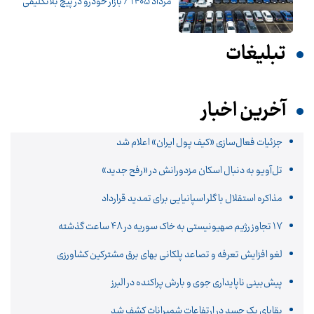
مرداد 1405 / بازار خودرو در پیچ بلاتکلیفی
تبلیغات
آخرین اخبار
جزئیات فعال‌سازی «کیف پول ایران» اعلام شد
تل‌آویو به دنبال اسکان مزدورانش در «رفح جدید»
مذاکره استقلال با گلر اسپانیایی برای تمدید قرارداد
17 تجاوز رژیم صهیونیستی به خاک سوریه در 48 ساعت گذشته
لغو افزایش تعرفه و تصاعد پلکانی بهای برق مشترکین کشاورزی
پیش‌بینی ناپایداری جوی و بارش پراکنده در البرز
بقایای یک جسد در ارتفاعات شمیرانات کشف شد