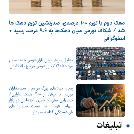
دهک دوم با تورم 100 درصدی، صدرنشین تورم دهک ها
شد / شکاف تورمی میان دهک‌ها به 9.6 درصد رسید +
اینفوگرافی
تحلیل و پیش‌بینی بازار خودرو هفته سوم
مرداد 1405 / بازار خودرو در پیچ بلاتکلیفی
ردپای نهادهای بزرگ در میان سهامداران
بورس با بیش از 400 همت دارایی/
حکمرانی سازمان تامین اجتماعی در بازار
سهام؛ فرمان به دست صندوق‌های
بازنشستگی افتاد + نمودار
تبلیغات