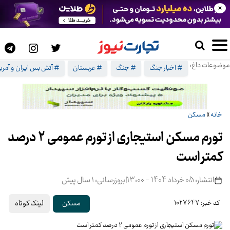
×
موضوعات داغ:
# اخبار جنگ
# جنگ
# عربستان
# آتش بس ایران و آمریک
خانه
»
مسکن
تورم مسکن استیجاری از تورم عمومی ۲ درصد
کمتر است
انتشار: 05 خرداد 1404 - 13:00
|
بروزرسانی: 1 سال پیش
لینک کوتاه
مسکن
کد خبر: 1027647