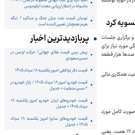
مطالبات معوق شرکت سایپا، کروز در سال جاری بیش از ۲۰ میلیون دلار در حوزه توسعه
امید تازه برای ثبت جهانی ماسوله در سال ۲۰۲۷/
ماسوله در انتظار ارزیابی مجدد ایکوموس
نوسان قیمت نفت میان جنگ و مذاکره / تنگه
هرمز همچنان تعیین‌کننده است
پربازدیدترین اخبار
 و برگزاری جلسات
ی مورد نیاز برای
پیش بینی قیمت طلای جهانی/ حرکت اونس در
 صدها هزار قطعه
مسیر صعودی
قیمت دلار توافقی امروز یکشنبه ۱۸ مرداد ۱۴۰۵
ضعیت همکاری مالی
قیمت خودرو امروز 18 مرداد 1405 / بازار خودرو در
2 مسیر متفاوت + جدول
قیمت خودرو‌های ایران خودرو امروز یکشنبه ۱۸
مرداد ۱۴۰۵ + جدول
ه‌صورت کامل مورد
قیمت خودرو‌های سایپا امروز یکشنبه ۱۸ مرداد
۱۴۰۵ + جدول
بر اساس اعلام سایپا، در سال ۱۴۰۳ حدود ۱۶ همت قطعه از سوی کروز به این شرکت تحویل شده که از این میزان، حدود ۱۲ همت، یعنی