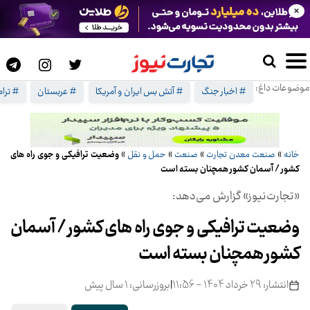
×
موضوعات داغ:
# اخبار جنگ
# آتش بس ایران و آمریکا
# عربستان
# ترا
خانه
»
صنعت معدن تجارت
»
صنعت
»
حمل و نقل
»
وضعیت ترافیکی و جوی راه های
کشور / آسمان کشور همچنان بسته است
«تجارت‌نیوز» گزارش می‌دهد:
وضعیت ترافیکی و جوی راه های کشور / آسمان
کشور همچنان بسته است
انتشار: 29 خرداد 1404 - 11:56
|
بروزرسانی: 1 سال پیش