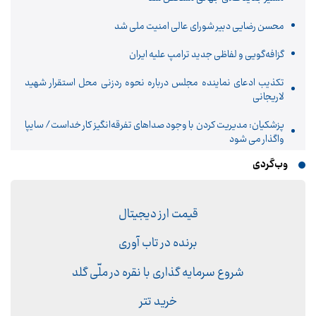
محسن رضایی دبیر شورای عالی امنیت ملی شد
گزافه‌گویی و لفاظی جدید ترامپ علیه ایران
تکذیب ادعای نماینده مجلس درباره نحوه ردزنی محل استقرار شهید
لاریجانی
پزشکیان: مدیریت کردن با وجود صداهای تفرقه‌انگیز کار خداست/ سایپا
واگذار می شود
وب‌گردی
قیمت ارز دیجیتال
برنده در تاب آوری
شروع سرمایه گذاری با نقره در ملّی گلد
خرید تتر