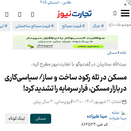
×
موضوعات داغ:
# جنگ
# قیمت مصالح
# قیمت مصالح ساختمانی
# ایرا
خانه
»
مسکن
بیت‌الله ستاریان در گفت‌وگو با تجارت‌نیوز مطرح کرد:
مسکن در تله رکود ساخت و ساز/ سیاسی‌کاری
در بازار مسکن، فرار سرمایه را تشدید کرد!
انتشار: 21 شهریور 1402 - 11:30
|
بروزرسانی: 3 سال پیش
مینا علیزاده
لینک کوتاه
مسکن
کد خبر: 864534