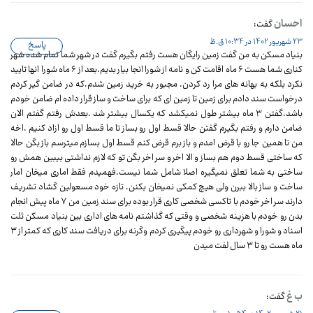
احسان
گفت:
23 شهریور 1402 در 10:34 ق.ظ
پاسخ
بنیاد مسکن به من گفت زمین رایگان هست رفتم بگیرم گفت در شهر شما تمام شده شهر
کناری شما هست ۶ ماه اقامت کن و نامه از شورا انجا بیار بدیم.بعد از ۶ ماه شورا انها تایید
نکرد بلکه به بهانه های مرا رد کردن. مجبور به خرید زمین شدم.که در ضامن گیر کردم
درخواست سند دادم برای زمین تا زمین ای که برای ساخت و ساز قرار داده ام ضامن خودم
باشد.گفتن ۳ ماه بیشتر طول نمیکشد که یکسال بیشتر شد .بعدش رفتم گفتم الان
ضامن دارم و رفتم بگیرم گفتن حالا قسط اول رو بساز تا ما قسط اول رو ازاد کنیم .اخه
من تا همین جا رو با قرض امدم و باز برم قرض کنم قسط اول بسازم میترسم باز بگن حالا
که ساختی قسط دوم هم بساز و الا اخر و سر اخر بگن تو که لازم نداشتی بیبین همش رو
ساختی به شما تعلق نمیگیره اصلا شامل شما نیست.فهمیدم فقط اماری میخان امار
ساخت و ساز بالا ببرن ولی هیچ کمکی نمیخان بکنن. تازه خود مسعولین گشاد تشریف
دارند سر اخر خودم با تاکسی شخصی کاری قرار بوده برای سند زمین من ۷ ماه پیش انجام
بدن رو خودم با هزینه شخصی و وقتی که گذاشتم نامه های اداری بین بنیاد مسکن ثلت
اسناد و شورا و شهرداری رو خودم پیگیری کردم وگرنه برای دریافت سند کاری که کمتر از ۳
ماه هست رو تا ۳ سال لفت میدن
ب غ
گفت: