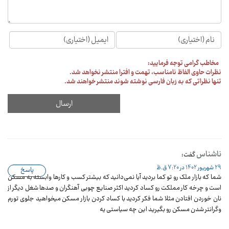
مخاطب گرامی توجه فرمایید:
نظرات حاوی الفاظ نامناسب، تهمت و افترا منتشر نخواهد شد.
تنها نظراتی که به زبان فارسی نوشته شوند منتشر خواهند شد.
ناشناس
گفت:
29 شهریور 1402 در 7:20 ق.ظ
پاسخ
شما که بازار ملک رو تو کما بردید آیا نمی‌دانید که بیشتر کسب و کارها وابسته به مسکن
است و چرخه کار مملکت رو کساد کردید اکثر صنایع چوبی آهنگران و صدها شغل دیگر از
نان خوردن افتادن مثلا شما فکر کردید با کساد کردن بازار مسکن میخواهید جلوی تورم
وگرانتر شدن مسکن رو بگیرید این چه سیاستی یه