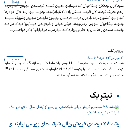
21 شهریور 1402 در 10:54 ب.ظ
پاسخ
سوداگران ودلالان وبنگاههان که درسایتها تعیین کننده قیمت‌های نجومی اند ومردم
راهم تحریک کردند الان قیمت مسکن را۲۰تا۵۰برابرکردند ودولت اینها رابه حال خودرها
کرد واینها کشور ومردم راویران کردند خودشان تریلیون دارشدن درتبریز وشهرک اندیشه
وسهند بنگاههان شورش رادرآوردند هرکی هرکی ودلبخواهی درسایتها بیداد می‌کند
وقیمت مسکن را۵۰سال به جلوتر پرواز دادند دیگر مردم درخیابانها چادرخواهند زد…
پرویز
گفت:
21 شهریور 1402 در 6:45 ب.ظ
پاسخ
شماکه هیچوقت سیرنمیشوید!!! بابامردم راشمامالکان وسازندگان بیرحم بیچاره
کردید!!! قیمت ملک هاراده برابرکردید! آنوقت انتظارداریدمشتری هم باقی مانده باشه!!!
مردم پول ازکجا بیارند؟ همه که اختلاسگرنیستند…
تیترِ یک
رشد 78 درصدی فروش ریالی شرکت‌های بورسی از ابتدای